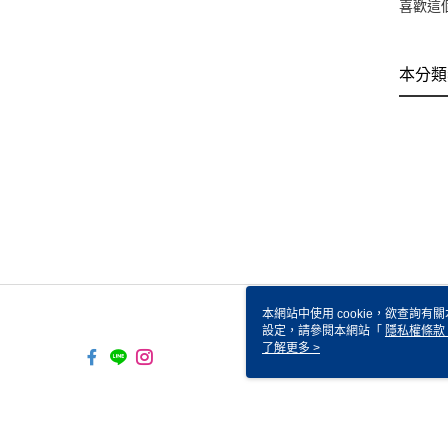
喜歡這
本分類
本網站中使用 cookie，欲查詢有關
設定，請參閱本網站「
隱私權條款
使用 cookie。
了解更多 >