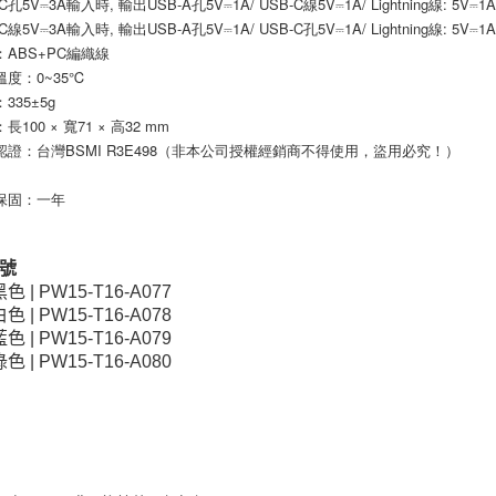
B-C孔5V⎓3A輸入時, 輸出USB-A孔5V⎓1A/ USB-C線5V⎓1A/ Lightning線: 5V⎓1
B-C線5V⎓3A輸入時, 輸出USB-A孔5V⎓1A/ USB-C孔5V⎓1A/ Lightning線: 5V⎓1
：ABS+PC編織線
溫度：0~35℃
335±5g
長100 × 寬71 × 高32 mm
認證：台灣BSMI R3E498（非本公司授權經銷商不得使用，盜用必究！）
保固：一年
號
黑色 | PW15-T16-A077
白色 | PW15-T16-A078
藍色 | PW15-T16-A079
綠色 | PW15-T16-A080