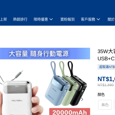
上架
熱銷排行
限時優惠
寶粉報到
客戶服務
關於
35W大
USB+
超取滿NT$
NT$1,
NT$1,890
顏色
黑色