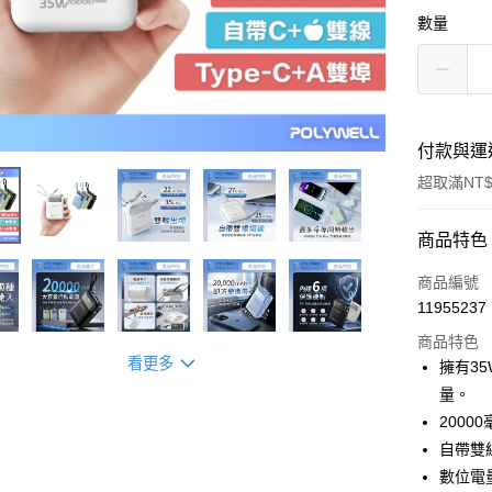
數量
付款與運
超取滿NT$
付款方式
商品特色
信用卡一
商品編號
11955237
超商取貨
商品特色
LINE Pay
看更多
擁有3
量。
Apple Pay
200
街口支付
自帶雙
數位電
悠遊付