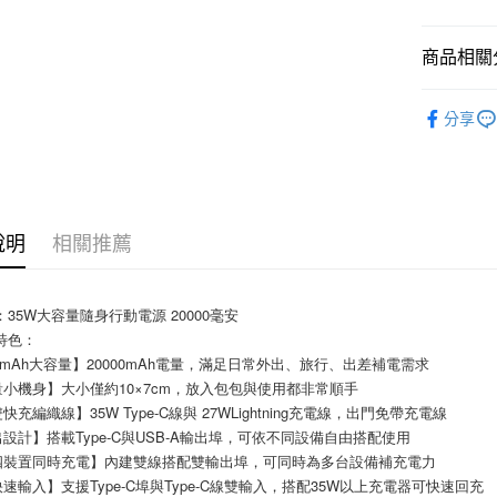
ATM付款
商品相關分
行動充電
運送方式
分享
全家取貨
每筆NT$8
付款後全
說明
相關推薦
每筆NT$8
7-11取貨
：35W大容量隨身行動電源 20000毫安
每筆NT$8
特色：
付款後7-1
00mAh大容量】20000mAh電量，滿足日常外出、旅行、出差補電需求
小機身】大小僅約10×7cm，放入包包與使用都非常順手
每筆NT$8
快充編織線】35W Type-C線與 27WLightning充電線，出門免帶充電線
宅配
設計】搭載Type-C與USB-A輸出埠，可依不同設備自由搭配使用
每筆NT$1
四裝置同時充電】內建雙線搭配雙輸出埠，可同時為多台設備補充電力
快速輸入】支援Type-C埠與Type-C線雙輸入，搭配35W以上充電器可快速回充