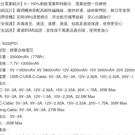
數位電量顯示】0～100%剩餘電量即時顯示，電量狀態一目瞭然
細節設計】圓潤機身搭配高韌性編織線，握持舒適，線材耐彎折、耐日常使用
攜帶登機】瓦時(Wh)清楚標示，符合航空攜帶規範，安心出國旅行
安全保護】具備過充、過流、過壓、過溫、短路及過放保護，使用更安心
安全認證】通過BSMI認證，並投保千萬產品責任險，使用更放心
S032P01
池類型：鋰聚合物電芯
量：20000mAh（77Wh）
格：7.7V⎓10000mAh
：5V 11600mAh/ 9V 5800mAh/ 12V 4200mAh/ 15V 3400mAh/ 20V 2200
：USB-C/USB-C-Cable: 5V⎓3A, 9V⎓3A, 12V⎓2.92A, 15V⎓2.33A, 20V⎓1.
輸出：
-C: 5V⎓3A, 9V⎓3A, 12V⎓2.92A, 15V⎓2.33A, 20V⎓1.75A, 35W Max
-A: 5V⎓3A, 9V⎓2A, 12V⎓1.5A, 10V⎓2.25A, 22.5W Max
-C-Cable: 5V⎓3A, 9V⎓3A, 12V⎓2.92A, 15V⎓2.33A, 20V⎓1.75A, 35W Max
htning-Cable: 5V⎓3A, 9V⎓3A, 27W Max
輸出：5V⎓3A
：35W Max
邊放：