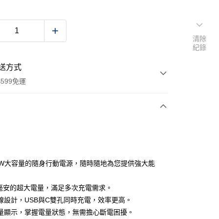
清除
紀錄
送方式
599免運
次付款
付款
5W大容量的隨身行動電源，隨時隨地為您提供強大能
00毫安的超大電量，滿足多次充電需求。
線設計，USB與C雙孔同時充電，效率更高。
量顯示，掌握電量狀態，無需擔心斷電困擾。