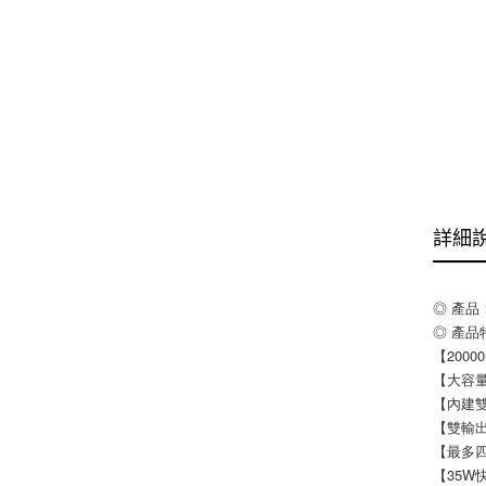
詳細
◎ 產品
◎ 產品
【200
【大容量
【內建雙
【雙輸出
【最多
【35W