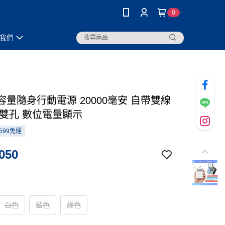
0
我們
容量隨身行動電源 20000毫安 自帶雙線
C雙孔 數位電量顯示
599免運
050
白色
藍色
綠色