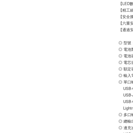
【LED
【精工
【安全
【六重
【通過
◎ 型號：
◎ 電
◎ 電池容
◎ 電芯規
◎ 額定容量
◎ 輸入電壓
◎ 單口
    USB
    USB
    USB
    Lig
◎ 多口
◎ 總輸出
◎ 邊充