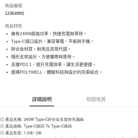
商品編號
超商取貨付款
11954992
LINE Pay
商品特色
Apple Pay
擁有240W超強功率，快速充電無等待。
Type-C接口設計，兼容筆電、平板與手機。
街口支付
鋅合金材質，耐用且具現代感。
悠遊付
隱形支架設計，方便攜帶與使用。
支援PD3.1，提升充電效率，讓生活更便捷。
ATM付款
選擇POLYWELL，體驗科技與設計的完美結合。
運送方式
全家取貨付款
詳細說明
相關推薦
每筆NT$80，滿NT$599(含以上)免運費
付款後全家取貨
◎ 產品名稱: 240W Type-C鋅合金支架快充扁線
每筆NT$80，滿NT$599(含以上)免運費
◎ 產品規格: Type-C插頭 To Type-C插頭
7-11取貨付款
◎ 產品長度: 1.5米/ 2米