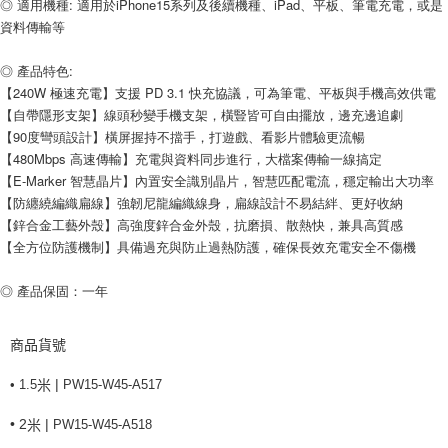
◎ 適用機種: 適用於iPhone15系列及後續機種、iPad、平板、筆電充電，或是
每筆NT$80，滿NT$599(含以上)免運費
資料傳輸等
付款後7-11取貨
每筆NT$80，滿NT$599(含以上)免運費
◎ 產品特色: 
【240W 極速充電】支援 PD 3.1 快充協議，可為筆電、平板與手機高效供電
宅配
【自帶隱形支架】線頭秒變手機支架，橫豎皆可自由擺放，邊充邊追劇
每筆NT$100，滿NT$599(含以上)免運費
【90度彎頭設計】橫屏握持不擋手，打遊戲、看影片體驗更流暢
【480Mbps 高速傳輸】充電與資料同步進行，大檔案傳輸一線搞定
【E-Marker 智慧晶片】內置安全識別晶片，智慧匹配電流，穩定輸出大功率
【防纏繞編織扁線】強韌尼龍編織線身，扁線設計不易結絆、更好收納
【鋅合金工藝外殼】高強度鋅合金外殼，抗磨損、散熱快，兼具高質感
【全方位防護機制】具備過充與防止過熱防護，確保長效充電安全不傷機
◎ 產品保固：一年
商品貨號
|
• 1.5
PW15-W45-A517
米
• 2
|
PW15-W45-A518
米