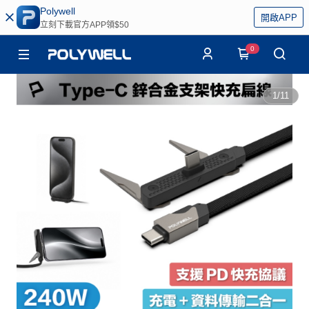
Polywell
開啟APP
立刻下載官方APP領$50
0
1
/
11