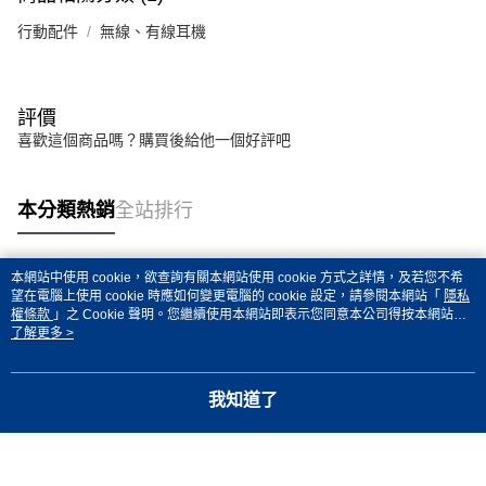
每筆NT$80，滿NT$599(含以上)免運費
行動配件
無線、有線耳機
付款後7-11取貨
每筆NT$80，滿NT$599(含以上)免運費
宅配
評價
喜歡這個商品嗎？購買後給他一個好評吧
每筆NT$100，滿NT$599(含以上)免運費
本分類熱銷
全站排行
本網站中使用 cookie，欲查詢有關本網站使用 cookie 方式之詳情，及若您不希
熱門標籤
望在電腦上使用 cookie 時應如何變更電腦的 cookie 設定，請參閱本網站「
隱私
權條款
」之 Cookie 聲明。您繼續使用本網站即表示您同意本公司得按本網站使
用條款之 Cookie 聲明使用 cookie。
了解更多 >
我知道了