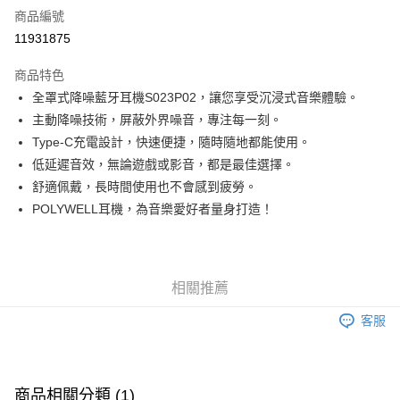
商品編號
超商取貨付款
11931875
LINE Pay
商品特色
Apple Pay
全罩式降噪藍牙耳機S023P02，讓您享受沉浸式音樂體驗。
主動降噪技術，屏蔽外界噪音，專注每一刻。
街口支付
Type-C充電設計，快速便捷，隨時隨地都能使用。
悠遊付
低延遲音效，無論遊戲或影音，都是最佳選擇。
舒適佩戴，長時間使用也不會感到疲勞。
ATM付款
POLYWELL耳機，為音樂愛好者量身打造！
運送方式
全家取貨付款
相關推薦
每筆NT$80，滿NT$599(含以上)免運費
客服
付款後全家取貨
每筆NT$80，滿NT$599(含以上)免運費
7-11取貨付款
商品相關分類 (1)