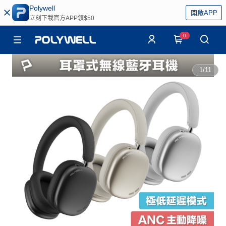
Polywell
開啟APP
立刻下載官方APP領$50
0
1
/
11