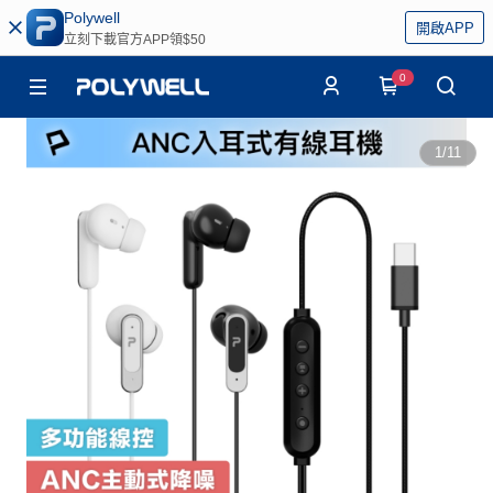
Polywell
開啟APP
立刻下載官方APP領$50
0
1
/
11