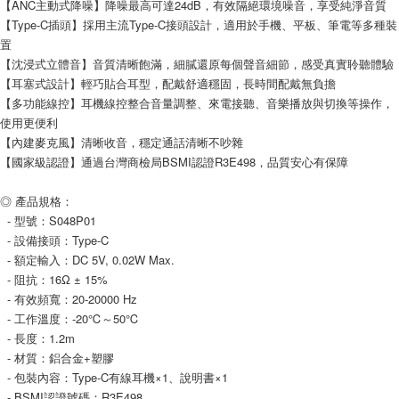
【ANC主動式降噪】降噪最高可達24dB，有效隔絕環境噪音，享受純淨音質
每筆NT$80，滿NT$599(含以上)免運費
【Type-C插頭】採用主流Type-C接頭設計，適用於手機、平板、筆電等多種裝
付款後7-11取貨
置
每筆NT$80，滿NT$599(含以上)免運費
【沈浸式立體音】音質清晰飽滿，細膩還原每個聲音細節，感受真實聆聽體驗
【耳塞式設計】輕巧貼合耳型，配戴舒適穩固，長時間配戴無負擔
宅配
【多功能線控】耳機線控整合音量調整、來電接聽、音樂播放與切換等操作，
每筆NT$100，滿NT$599(含以上)免運費
使用更便利
【內建麥克風】清晰收音，穩定通話清晰不吵雜
【國家級認證】通過台灣商檢局BSMI認證R3E498，品質安心有保障
◎ 產品規格：
  - 型號：S048P01
  - 設備接頭：Type-C
  - 額定輸入：DC 5V, 0.02W Max.
  - 阻抗：16Ω ± 15%
  - 有效頻寬：20-20000 Hz
  - 工作溫度：-20℃～50℃
  - 長度：1.2m
  - 材質：鋁合金+塑膠
  - 包裝內容：Type-C有線耳機×1、說明書×1
  - BSMI認證號碼：R3E498