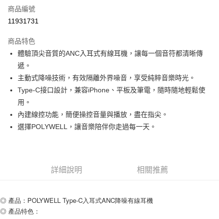
商品編號
超商取貨付款
11931731
LINE Pay
商品特色
Apple Pay
體驗頂尖音質的ANC入耳式有線耳機，讓每一個音符都清晰傳
遞。
街口支付
主動式降噪技術，有效隔離外界噪音，享受純粹音樂時光。
悠遊付
Type-C接口設計，兼容iPhone、平板及筆電，隨時隨地輕鬆使
用。
ATM付款
內建線控功能，簡便操控音量與播放，盡在指尖。
選擇POLYWELL，讓音樂陪伴你走過每一天。
運送方式
全家取貨付款
每筆NT$80，滿NT$599(含以上)免運費
詳細說明
相關推薦
付款後全家取貨
每筆NT$80，滿NT$599(含以上)免運費
◎ 產品：POLYWELL Type-C入耳式ANC降噪有線耳機
7-11取貨付款
◎ 產品特色：