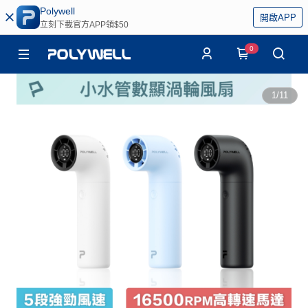
Polywell
開啟APP
立刻下載官方APP領$50
0
1
/
11