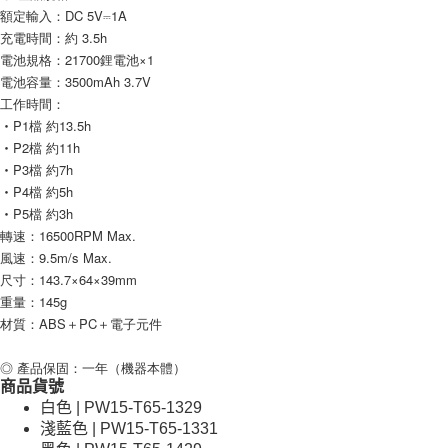
額定輸入：DC 5V⎓1A
充電時間：約 3.5h
電池規格：21700鋰電池×1
電池容量：3500mAh 3.7V
工作時間：
‧P1檔 約13.5h
‧P2檔 約11h
‧P3檔 約7h
‧P4檔 約5h
‧P5檔 約3h
轉速：16500RPM Max.
風速：9.5m/s Max.
尺寸：143.7×64×39mm
重量：145g
材質：ABS＋PC＋電子元件
◎ 產品保固：一年（機器本體）
商品貨號
白色 | PW15-T65-1329
淺藍色 | PW15-T65-1331