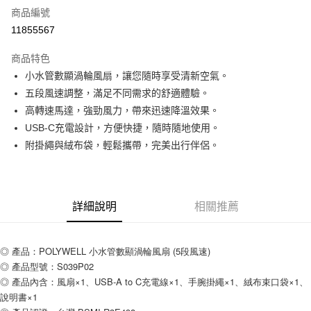
商品編號
超商取貨付款
11855567
LINE Pay
商品特色
Apple Pay
小水管數顯渦輪風扇，讓您隨時享受清新空氣。
五段風速調整，滿足不同需求的舒適體驗。
街口支付
高轉速馬達，強勁風力，帶來迅速降溫效果。
悠遊付
USB-C充電設計，方便快捷，隨時隨地使用。
附掛繩與絨布袋，輕鬆攜帶，完美出行伴侶。
ATM付款
運送方式
全家取貨付款
詳細說明
相關推薦
每筆NT$80，滿NT$599(含以上)免運費
◎ 產品：POLYWELL 小水管數顯渦輪風扇 (5段風速)
付款後全家取貨
◎ 產品型號：S039P02
每筆NT$80，滿NT$599(含以上)免運費
◎ 產品內含：風扇×1、USB-A to C充電線×1、手腕掛繩×1、絨布束口袋×1、
7-11取貨付款
說明書×1