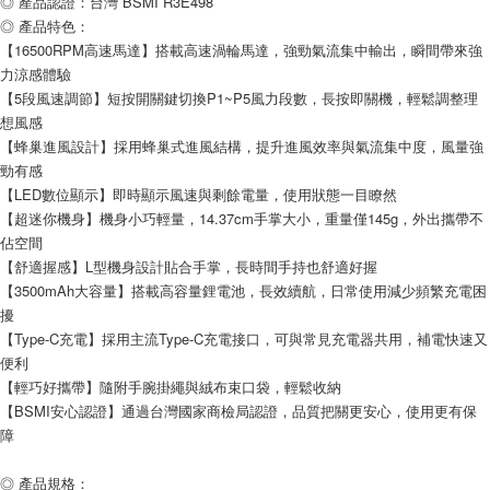
◎ 產品認證：台灣 BSMI R3E498
每筆NT$80，滿NT$599(含以上)免運費
◎ 產品特色：
付款後7-11取貨
【16500RPM高速馬達】搭載高速渦輪馬達，強勁氣流集中輸出，瞬間帶來強
力涼感體驗
每筆NT$80，滿NT$599(含以上)免運費
【5段風速調節】短按開關鍵切換P1~P5風力段數，長按即關機，輕鬆調整理
宅配
想風感
【蜂巢進風設計】採用蜂巢式進風結構，提升進風效率與氣流集中度，風量強
每筆NT$100，滿NT$599(含以上)免運費
勁有感
【LED數位顯示】即時顯示風速與剩餘電量，使用狀態一目瞭然
【超迷你機身】機身小巧輕量，14.37cm手掌大小，重量僅145g，外出攜帶不
佔空間
【舒適握感】L型機身設計貼合手掌，長時間手持也舒適好握
【3500mAh大容量】搭載高容量鋰電池，長效續航，日常使用減少頻繁充電困
擾
【Type-C充電】採用主流Type-C充電接口，可與常見充電器共用，補電快速又
便利
【輕巧好攜帶】隨附手腕掛繩與絨布束口袋，輕鬆收納
【BSMI安心認證】通過台灣國家商檢局認證，品質把關更安心，使用更有保
障
◎ 產品規格：