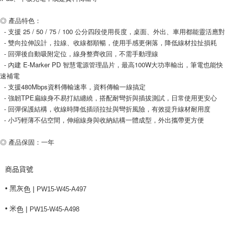
每筆NT$80，滿NT$599(含以上)免運費
◎ 產品特色：
付款後7-11取貨
  - 支援 25 / 50 / 75 / 100 公分四段使用長度，桌面、外出、車用都能靈活應對
每筆NT$80，滿NT$599(含以上)免運費
  - 雙向拉伸設計，拉線、收線都順暢，使用手感更俐落，降低線材拉扯損耗
  - 回彈後自動吸附定位，線身整齊收回，不需手動理線
宅配
  - 內建 E-Marker PD 智慧電源管理晶片，最高100W大功率輸出，筆電也能快
每筆NT$100，滿NT$599(含以上)免運費
速補電
  - 支援480Mbps資料傳輸速率，資料傳輸一線搞定
  - 強韌TPE扁線身不易打結纏繞，搭配耐彎折與插拔測試，日常使用更安心
  - 回彈保護結構，收線時降低插頭拉扯與彎折風險，有效提升線材耐用度
  - 小巧輕薄不佔空間，伸縮線身與收納結構一體成型，外出攜帶更方便
◎ 產品保固：一年
商品貨號
• 黑灰
|
PW15-W45-A497
色
• 米
|
PW15-W45-A498
色