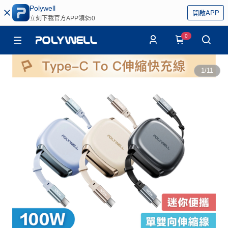
Polywell
開啟APP
立刻下載官方APP領$50
0
1
/
11