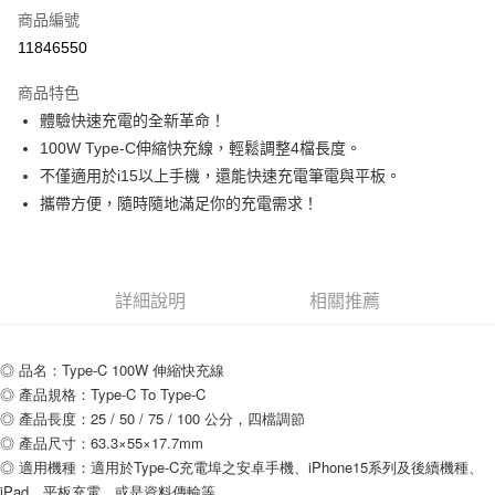
商品編號
超商取貨付款
11846550
LINE Pay
商品特色
Apple Pay
體驗快速充電的全新革命！
100W Type-C伸縮快充線，輕鬆調整4檔長度。
街口支付
不僅適用於i15以上手機，還能快速充電筆電與平板。
悠遊付
攜帶方便，隨時隨地滿足你的充電需求！
ATM付款
運送方式
詳細說明
相關推薦
全家取貨付款
每筆NT$80，滿NT$599(含以上)免運費
◎ 品名：Type-C 100W 伸縮快充線
◎ 產品規格：Type-C To Type-C
付款後全家取貨
◎ 產品長度：25 / 50 / 75 / 100 公分，四檔調節
每筆NT$80，滿NT$599(含以上)免運費
◎ 產品尺寸：63.3×55×17.7mm
◎ 適用機種：適用於Type-C充電埠之安卓手機、iPhone15系列及後續機種、
7-11取貨付款
iPad、平板充電，或是資料傳輸等