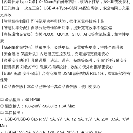
【內建伸縮Type-C線】0~60cm自由伸縮設計，收納不打結，拉出即充更便利
每筆NT$80，滿NT$599(含以上)免運費
【三孔輸出 一次充三台】USB-A＋Type-C雙孔搭配自帶線，多設備同步充電
付款後7-11取貨
更高效
每筆NT$80，滿NT$599(含以上)免運費
【智慧觸控數顯】即時顯示功率與狀態，操作直覺科技感十足
【智慧功率分配】自動分配最佳輸出功率，提升充電效率不傷設備
宅配
【多協議快充支援】支援PD3.0、QC4.0、SFC、AFC等主流協議，相容性更
每筆NT$100，滿NT$599(含以上)免運費
廣
【GaN氮化鎵技術】體積更小、發熱更低、充電效率更高，性能全面升級
【安全溫控 保護升級】內建溫度監控系統，充電過程更穩定安心
【多重安全防護】具備過壓、過流、過充、短路等保護，全面守護設備安全
【摺疊插腳 好收好帶】隱藏式插腳設計，收納方便外出攜帶更安心
【BSMI認證 安全保障】台灣商檢局 BSMI 認證號碼 R3E498，國家級認證有
保障 
【產品責任險】本產品已投保千萬產品責任險，使用更安心
◎ 產品型號：S014P09
◎ 額定輸入：100-240V~50/60Hz 1.6A Max
◎ 單口輸出：
 -  USB-C/USB-C Cable: 5V⎓3A, 9V⎓3A, 12⎓3A, 15V⎓3A, 20V⎓3.5A, 70W 
Max
 -  USB-A: 5V⎓3A, 9V⎓3A, 12V⎓2.5A, 20V⎓1.5A,30W Max