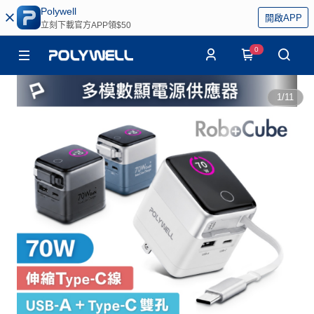
Polywell
開啟APP
立刻下載官方APP領$50
0
1
/
11