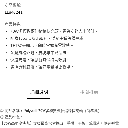
商品編號
超商取貨付款
11846241
LINE Pay
商品特色
Apple Pay
70W多模數顯伸縮線快充頭，專為商務人士設計。
配備Type-C及USB孔，滿足多種設備需求。
街口支付
TFT智慧顯示，隨時掌握充電狀態。
悠遊付
金屬風格外觀，展現專業與品味。
快速充電，讓您隨時保持高效能。
ATM付款
選擇寶利威爾，讓充電變得更簡單。
運送方式
全家取貨付款
詳細說明
相關推薦
每筆NT$80，滿NT$599(含以上)免運費
付款後全家取貨
◎ 商品名稱：Polywell 70W多模數顯伸縮線快充頭（商務風）
每筆NT$80，滿NT$599(含以上)免運費
◎ 產品特色：
7-11取貨付款
【70W高功率快充】支援最高70W輸出，手機、平板、筆電皆可快速補電