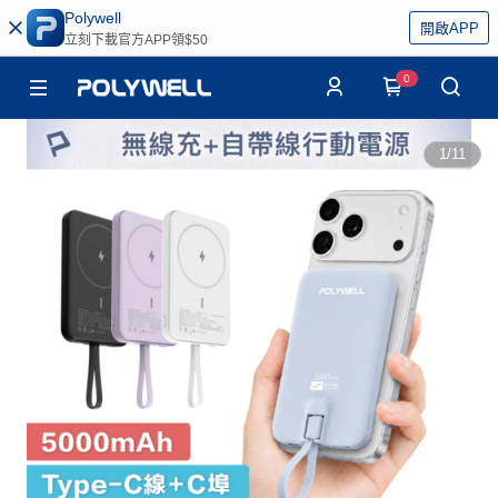
Polywell
開啟APP
立刻下載官方APP領$50
0
1
/
11