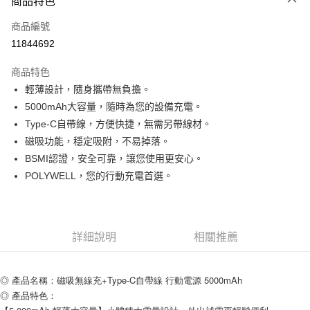
商品特色
信用卡一次付款
商品編號
超商取貨付款
11844692
LINE Pay
商品特色
Apple Pay
輕薄設計，隨身攜帶無負擔。
5000mAh大容量，隨時為您的設備充電。
街口支付
Type-C自帶線，方便快捷，無需另帶線材。
悠遊付
磁吸功能，穩定吸附，不易掉落。
BSMI認證，安全可靠，讓您使用更安心。
ATM付款
POLYWELL，您的行動充電首選。
運送方式
全家取貨付款
詳細說明
相關推薦
每筆NT$80，滿NT$599(含以上)免運費
付款後全家取貨
◎ 產品名稱：磁吸無線充+Type-C自帶線 行動電源 5000mAh
每筆NT$80，滿NT$599(含以上)免運費
◎ 產品特色：
7-11取貨付款