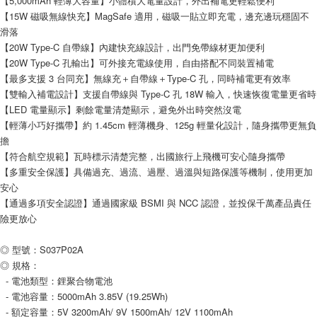
【5,000mAh 輕薄大容量】小體積大電量設計，外出補電更輕鬆便利
【15W 磁吸無線快充】MagSafe 適用，磁吸一貼立即充電，邊充邊玩穩固不
每筆NT$80，滿NT$599(含以上)免運費
滑落
付款後7-11取貨
【20W Type-C 自帶線】內建快充線設計，出門免帶線材更加便利
【20W Type-C 孔輸出】可外接充電線使用，自由搭配不同裝置補電
每筆NT$80，滿NT$599(含以上)免運費
【最多支援 3 台同充】無線充＋自帶線＋Type-C 孔，同時補電更有效率
宅配
【雙輸入補電設計】支援自帶線與 Type-C 孔 18W 輸入，快速恢復電量更省時
每筆NT$100，滿NT$599(含以上)免運費
【LED 電量顯示】剩餘電量清楚顯示，避免外出時突然沒電
【輕薄小巧好攜帶】約 1.45cm 輕薄機身、125g 輕量化設計，隨身攜帶更無負
擔
【符合航空規範】瓦時標示清楚完整，出國旅行上飛機可安心隨身攜帶
【多重安全保護】具備過充、過流、過壓、過溫與短路保護等機制，使用更加
安心
【通過多項安全認證】通過國家級 BSMI 與 NCC 認證，並投保千萬產品責任
險更放心
◎ 型號：S037P02A
◎ 規格：
  - 電池類型：鋰聚合物電池
  - 電池容量：5000mAh 3.85V (19.25Wh)
  - 額定容量：5V 3200mAh/ 9V 1500mAh/ 12V 1100mAh