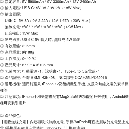
◎ 額定容量: 5V 5900mAh / 9V 3300mAh / 12V 2400mAh
每筆NT$80，滿NT$599(含以上)免運費
◎ 輸入電壓: USB-C: 5V 3A / 9V 2A（18W Max）
付款後7-11取貨
◎ 輸出電壓: 
每筆NT$80，滿NT$599(含以上)免運費
　 USB-C: 5V 3A / 9V 2.22A / 12V 1.67A（20W Max）
　 無線充電: 5W / 7.5W / 10W / 15W（15W Max）
宅配
　 組合輸出: 15W Max
每筆NT$100，滿NT$599(含以上)免運費
◎ 邊充邊放: USB-C 5V 輸入時, 無線充 5W 輸出
◎ 有效距離: 3~6mm
◎ 產品重量: 約188g
◎ 工作溫度: 0~40 °C
◎ 產品尺寸: 67.9*14.3*105 mm
◎ 包裝內含: 行動電源×1、說明書×1、Type-C to C充電線×1
◎ 產品認證: 台灣 BSMI R3E498、NCC認證 CCAH25LPD620T6
◎ 適用機種: 適用於蘋果 iPhone 12及後續機型手機, 支援Qi無線充電的安卓機
種等
◎ 注意事項: iPhone手機殼需搭配有MagSafe磁吸功能的外殼使用，Android機
種可安裝引磁片
◎ 產品特色:
【磁吸無線充電】內建磁吸式無線充電, 手機/AirPods可直接擺放於充電盤上充
電 (手機需有磁吸充電功能, iPhone12以上機種適用)