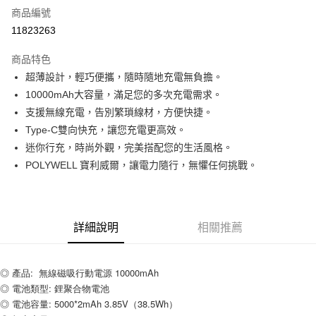
商品編號
超商取貨付款
11823263
LINE Pay
商品特色
Apple Pay
超薄設計，輕巧便攜，隨時隨地充電無負擔。
10000mAh大容量，滿足您的多次充電需求。
街口支付
支援無線充電，告別繁瑣線材，方便快捷。
悠遊付
Type-C雙向快充，讓您充電更高效。
迷你行充，時尚外觀，完美搭配您的生活風格。
ATM付款
POLYWELL 寶利威爾，讓電力隨行，無懼任何挑戰。
運送方式
全家取貨付款
詳細說明
相關推薦
每筆NT$80，滿NT$599(含以上)免運費
付款後全家取貨
◎ 產品:  無線磁吸行動電源 10000mAh
每筆NT$80，滿NT$599(含以上)免運費
◎ 電池類型: 鋰聚合物電池
7-11取貨付款
◎ 電池容量: 5000*2mAh 3.85V（38.5Wh）