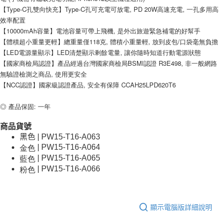
【Type-C孔雙向快充】Type-C孔可充電可放電, PD 20W高速充電, 一孔多用高
效率配置
【10000mAh容量】電池容量可帶上飛機, 是外出旅遊緊急補電的好幫手
【體積超小重量更輕】總重量僅118克, 體積小重量輕, 放到皮包/口袋毫無負擔
【LED電源量顯示】LED清楚顯示剩餘電量, 讓你隨時知道行動電源狀態
【國家商檢局認證】產品經過台灣國家商檢局BSMI認證 R3E498, 非一般網路
無驗證檢測之商品, 使用更安全
【NCC認證】國家級認證產品, 安全有保障 CCAH25LPD620T6
◎ 產品保固: 一年
商品貨號
黑色 | PW15-T16-A063
金色
| PW15-T16-A064
藍色
| PW15-T16-A065
粉色
| PW15-T16-A066
顯示電腦版詳細說明