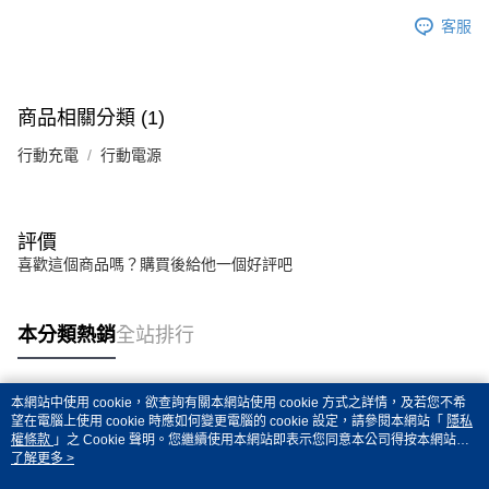
客服
商品相關分類 (1)
行動充電
行動電源
評價
喜歡這個商品嗎？購買後給他一個好評吧
本分類熱銷
全站排行
本網站中使用 cookie，欲查詢有關本網站使用 cookie 方式之詳情，及若您不希
熱門標籤
望在電腦上使用 cookie 時應如何變更電腦的 cookie 設定，請參閱本網站「
隱私
權條款
」之 Cookie 聲明。您繼續使用本網站即表示您同意本公司得按本網站使
用條款之 Cookie 聲明使用 cookie。
了解更多 >