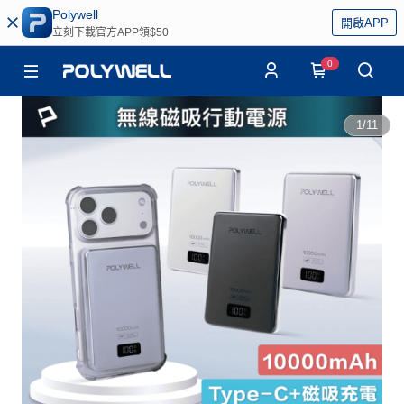
Polywell
開啟APP
立刻下載官方APP領$50
0
1
/
11