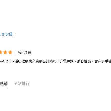
1
則評價
)
|
藍色/2米
ype-C 240W磁吸收納快充扁線設計精巧，充電迅速，兼容性高，實在是
熱銷
全站排行