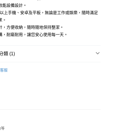
效能設備設計。
15以上手機、安卓及平板，無論是工作或娛樂，隨時滿足
求。
計，方便收納，隨時隨地保持整潔。
構，耐磨耐用，讓您安心使用每一天。
類 (1)
充電傳輸線
付款
客服
0，滿NT$599(含以上)免運費
家取貨
0，滿NT$599(含以上)免運費
付款
0，滿NT$599(含以上)免運費
1取貨
輸等