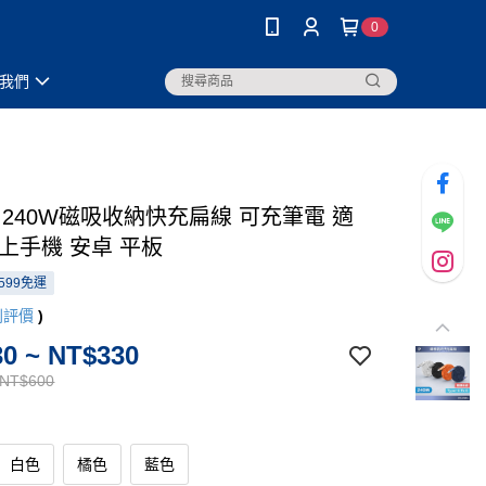
0
我們
-C 240W磁吸收納快充扁線 可充筆電 適
以上手機 安卓 平板
599免運
則評價
)
0 ~ NT$330
 NT$600
白色
橘色
藍色