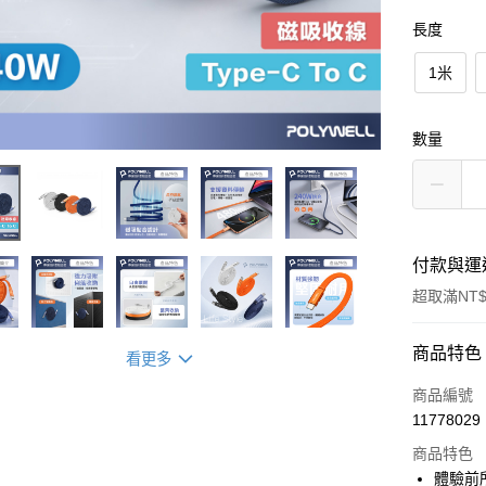
長度
1米
數量
付款與運
超取滿NT$
付款方式
商品特色
看更多
信用卡一
商品編號
11778029
超商取貨
商品特色
LINE Pay
體驗前