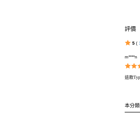
評價
5
(
m****n
這款T
本分類