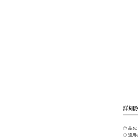
詳細
◎ 品名:
◎ 適用