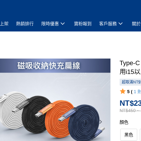
上架
熱銷排行
限時優惠
寶粉報到
客戶服務
關於
Type
用i15
超取滿NT$
5 (
1
NT$23
NT$450 ~
顏色
黑色