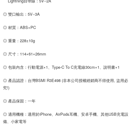
Lightning自帶線：5V⎓2A
◎ 雙口輸出：5V⎓3A
◎ 材質：ABS+PC
◎ 重量：228±10g
◎ 尺寸：114×61×26mm
◎ 包裝內含：行動電源×1、Type-C To C充電線30cm×1、說明書×1
◎ 產品認證：台灣BSMI R3E498 (非本公司授權經銷商不得使用, 盜用必
究!)
◎ 產品保固：一年
◎ 適用機種：適用於iPhone、AirPods耳機、安卓手機、其他USB充電設
備、小家電等