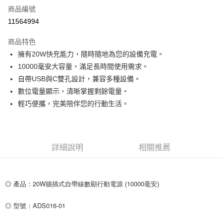
商品編號
超商取貨付款
11564994
LINE Pay
商品特色
Apple Pay
擁有20W快充能力，隨時隨地為您的設備充電。
10000毫安大容量，滿足長時間使用需求。
街口支付
自帶USB與C雙孔設計，兼容多種設備。
悠遊付
數位電量顯示，清晰掌握剩餘電量。
輕巧便攜，完美陪伴您的行動生活。
ATM付款
運送方式
全家取貨付款
詳細說明
相關推薦
每筆NT$80，滿NT$599(含以上)免運費
付款後全家取貨
◎ 產品：20W牆插式自帶線數顯行動電源 (10000毫安)
每筆NT$80，滿NT$599(含以上)免運費
◎ 型號：ADS016-01
7-11取貨付款