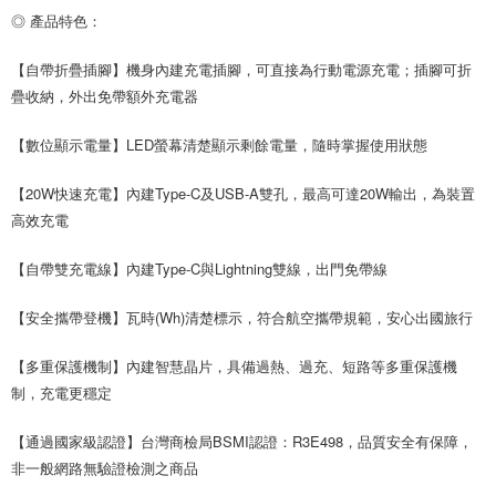
◎ 產品特色：
【自帶折疊插腳】機身內建充電插腳，可直接為行動電源充電；插腳可折
疊收納，外出免帶額外充電器
【數位顯示電量】LED螢幕清楚顯示剩餘電量，隨時掌握使用狀態
【20W快速充電】內建Type-C及USB-A雙孔，最高可達20W輸出，為裝置
高效充電
【自帶雙充電線】內建Type-C與Lightning雙線，出門免帶線
【安全攜帶登機】瓦時(Wh)清楚標示，符合航空攜帶規範，安心出國旅行
【多重保護機制】內建智慧晶片，具備過熱、過充、短路等多重保護機
制，充電更穩定
【通過國家級認證】台灣商檢局BSMI認證：R3E498，品質安全有保障，
非一般網路無驗證檢測之商品