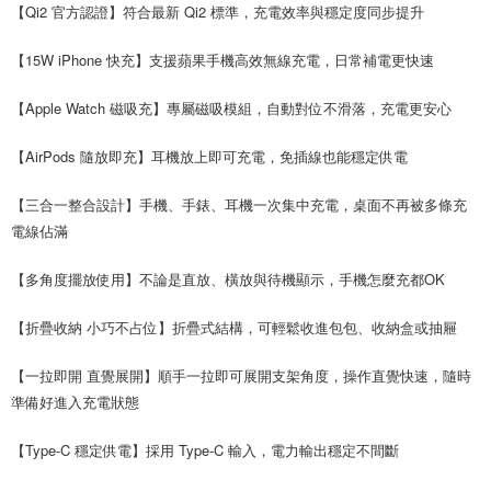
每筆NT$80，滿NT$599(含以上)免運費
【Qi2 官方認證】符合最新 Qi2 標準，充電效率與穩定度同步提升
付款後7-11取貨
【15W iPhone 快充】支援蘋果手機高效無線充電，日常補電更快速
每筆NT$80，滿NT$599(含以上)免運費
【Apple Watch 磁吸充】專屬磁吸模組，自動對位不滑落，充電更安心
宅配
每筆NT$100，滿NT$599(含以上)免運費
【AirPods 隨放即充】耳機放上即可充電，免插線也能穩定供電
【三合一整合設計】手機、手錶、耳機一次集中充電，桌面不再被多條充
電線佔滿
【多角度擺放使用】不論是直放、橫放與待機顯示，手機怎麼充都OK
【折疊收納 小巧不占位】折疊式結構，可輕鬆收進包包、收納盒或抽屜
【一拉即開 直覺展開】順手一拉即可展開支架角度，操作直覺快速，隨時
準備好進入充電狀態
【Type-C 穩定供電】採用 Type-C 輸入，電力輸出穩定不間斷