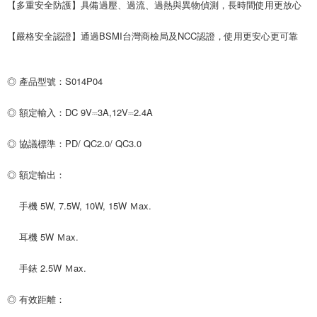
【多重安全防護】具備過壓、過流、過熱與異物偵測，長時間使用更放心
【嚴格安全認證】通過BSMI台灣商檢局及NCC認證，使用更安心更可靠
◎ 產品型號：S014P04
◎ 額定輸入：DC 9V⎓3A,12V⎓2.4A
◎ 協議標準：PD/ QC2.0/ QC3.0
◎ 額定輸出：
手機 5W, 7.5W, 10W, 15W Ｍax.
耳機 5W Ｍax.
手錶 2.5W Ｍax.
◎ 有效距離：