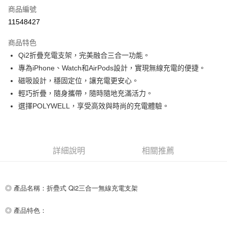
商品編號
超商取貨付款
11548427
LINE Pay
商品特色
Apple Pay
Qi2折疊充電支架，完美融合三合一功能。
專為iPhone、Watch和AirPods設計，實現無線充電的便捷。
街口支付
磁吸設計，穩固定位，讓充電更安心。
悠遊付
輕巧折疊，隨身攜帶，隨時隨地充滿活力。
選擇POLYWELL，享受高效與時尚的充電體驗。
ATM付款
運送方式
全家取貨付款
詳細說明
相關推薦
每筆NT$80，滿NT$599(含以上)免運費
付款後全家取貨
◎ 產品名稱：折疊式 Qi2三合一無線充電支架
每筆NT$80，滿NT$599(含以上)免運費
◎ 產品特色：
7-11取貨付款