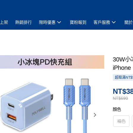
上架
熱銷排行
限時優惠
寶粉報到
客戶服務
關於
30W
iPhon
超取滿NT$
NT$3
NT$690
顏色
橘色