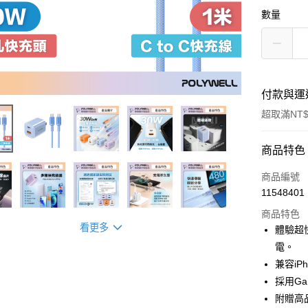
數量
付款與運
超取滿NT$
付款方式
商品特色
信用卡一
商品編號
11548401
超商取貨
商品特色
LINE Pay
看更多
體驗超
電。
Apple Pay
兼容i
街口支付
採用G
附贈高
悠遊付