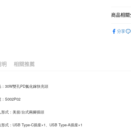
ATM付款
商品相關分
行動充電
運送方式
分享
全家取貨
每筆NT$8
付款後全
說明
相關推薦
每筆NT$8
7-11取貨
每筆NT$8
品：30W雙孔PD氮化鎵快充頭
付款後7-1
：S002P02
每筆NT$8
入形式：美規/台式兩腳插頭
宅配
每筆NT$1
形式：USB Type-C插座×1、USB Type-A插座×1