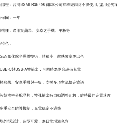
品認證：台灣BSMI R3E498 (非本公司授權經銷商不得使用, 盜用必究!)
品保固：一年
用機種：適用於蘋果、安卓之手機、平板等
品特色：
用GaN氮化鎵半導體技術，體積小、散熱效率更出色
備USB-C與USB-A雙輸出，可同時為兩台設備充電
用於蘋果、安卓手機與平板，支援多項主流快充協議
建智慧功率分配晶片，雙孔輸出時自動調整瓦數，維持最佳充電速度
備多重安全防護機制，充電穩定不過熱
冰塊外型設計，造型可愛，為日常增添色彩