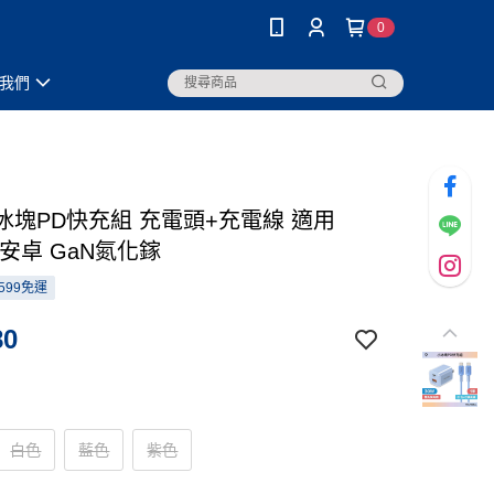
0
我們
小冰塊PD快充組 充電頭+充電線 適用
e 安卓 GaN氮化鎵
599免運
80
白色
藍色
紫色