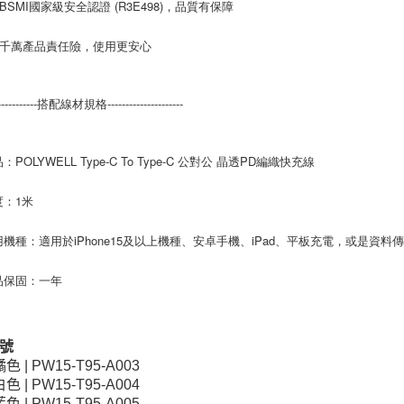
過BSMI國家級安全認證 (R3E498)，品質有保障
保千萬產品責任險，使用更安心
-------------搭配線材規格---------------------
：POLYWELL Type-C To Type-C 公對公 晶透PD編織快充線
度：1米
用機種：適用於iPhone15及以上機種、安卓手機、iPad、平板充電，或是資料
品保固：一年
號
橘色 | PW15-T95-A003
白色 | PW15-T95-A004
藍色 | PW15-T95-A005