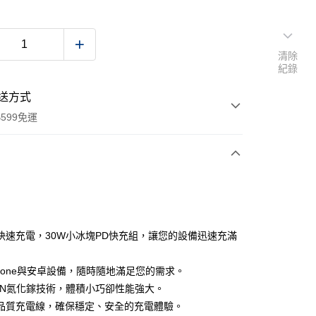
清除
紀錄
送方式
599免運
次付款
付款
快速充電，30W小冰塊PD快充組，讓您的設備迅速充滿
Phone與安卓設備，隨時隨地滿足您的需求。
aN氮化鎵技術，體積小巧卻性能強大。
品質充電線，確保穩定、安全的充電體驗。