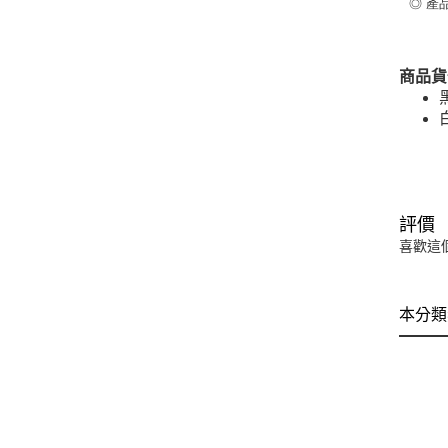
◎ 產
商品貨
評價
喜歡這
本分類