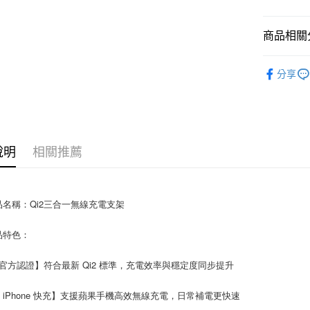
ATM付款
商品相關分
行動充電
運送方式
分享
行動充電
全家取貨
行動配件
每筆NT$8
付款後全
說明
相關推薦
每筆NT$8
7-11取貨
每筆NT$8
品名稱：Qi2三合一無線充電支架
付款後7-1
品特色：
每筆NT$8
2 官方認證】符合最新 Qi2 標準，充電效率與穩定度同步提升
宅配
每筆NT$1
W iPhone 快充】支援蘋果手機高效無線充電，日常補電更快速