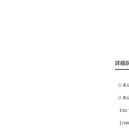
詳細
◎ 產
◎ 產
【Qi
【15