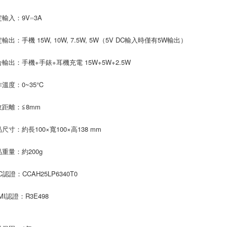
定輸入：9V⎓3A
輸出：手機 15W, 10W, 7.5W, 5W（5V DC輸入時僅有5W輸出）
合輸出：手機+手錶+耳機充電 15W+5W+2.5W
作溫度：0~35℃
收距離：≦8mm
尺寸：約長100×寬100×高138 mm
品重量：約200g
C認證：CCAH25LP6340T0
MI認證：R3E498