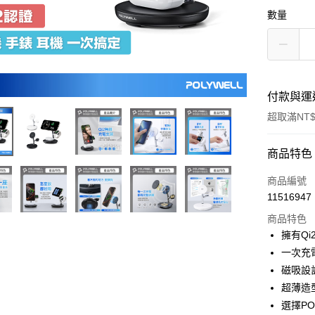
數量
付款與運
超取滿NT$
付款方式
商品特色
信用卡一
商品編號
11516947
超商取貨
商品特色
LINE Pay
擁有Q
一次充電
Apple Pay
磁吸設
街口支付
超薄造
選擇P
悠遊付