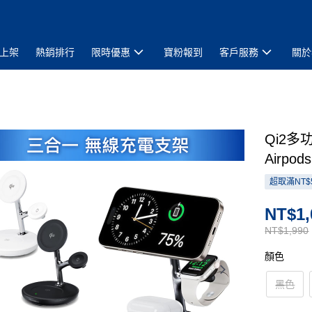
上架
熱銷排行
限時優惠
寶粉報到
客戶服務
關於
Qi2多
Airp
超取滿NT$
NT$1,
NT$1,990
顏色
黑色