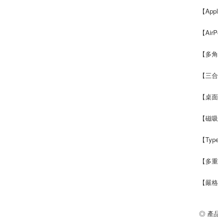
【Ap
【Ai
【多角
【三
【桌
【磁
【Ty
【多
【嚴格
◎ 產品