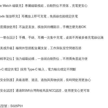
ple Watch 磁吸充】專屬磁吸模組，自動對位不滑落，充電更安心
rPods 隨放即充】耳機放上即可充電，免插線也能穩定供電
度擺放使用】不論是直放、橫放與待機顯示，手機怎麼充都OK
合一整合設計】手機、手錶、耳機一次集中充電，桌面不再被多條充電線佔滿
面美感升級】極簡外型搭配金屬支架，工作與臥室空間都百搭
吸精準定位】強力磁吸結構，一放就自動對位，不用喬角度超方便
pe-C 穩定供電】採用 Type-C 輸入，電力輸出穩定不間斷
重安全防護】具備過壓、過流、過熱與異物偵測，長時間使用更放心
安全認證】通過BSMI台灣商檢局及NCC認證，使用更安心更可靠
型號：S025P01