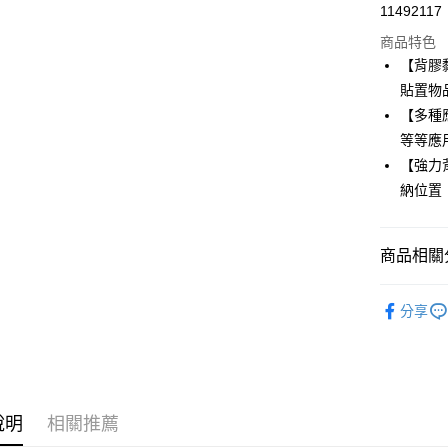
11492117
超商取貨
商品特色
LINE Pay
【背膠
貼置物
Apple Pay
【多種應
街口支付
等等應
【強力背
悠遊付
納位置
ATM付款
商品相關分
運送方式
生活選品
全家取貨
分享
每筆NT$8
付款後全
每筆NT$8
說明
相關推薦
7-11取貨