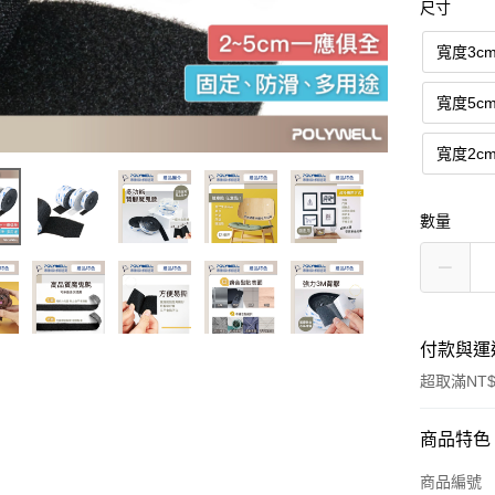
尺寸
寬度3c
寬度5c
寬度2c
數量
付款與運
超取滿NT$
付款方式
商品特色
信用卡一
商品編號