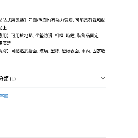
付款
黏貼式魔鬼氈】勾面/毛面均有強力背膠, 可隨意剪裁和黏
品上
用】可用於地毯, 坐墊防滑; 相框, 時鐘, 裝飾品固定...
用廣泛
膠】可黏貼於牆面, 玻璃, 塑膠, 磁磚表面, 車內, 固定收
類 (1)
理線與固定座
付款
客服
0，滿NT$599(含以上)免運費
家取貨
0，滿NT$599(含以上)免運費
付款