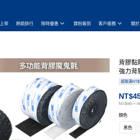
上架
熱銷排行
限時優惠
寶粉報到
客戶服務
關於
背膠黏
強力背
超取滿NT$
NT$45
NT$90 ~ 
顏色
黑色