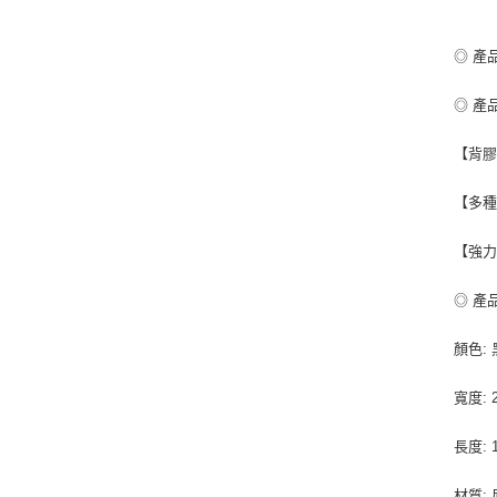
◎ 產
◎ 產
【背膠
【多種
【強力
◎ 產
顏色:
寬度: 
長度: 
材質: