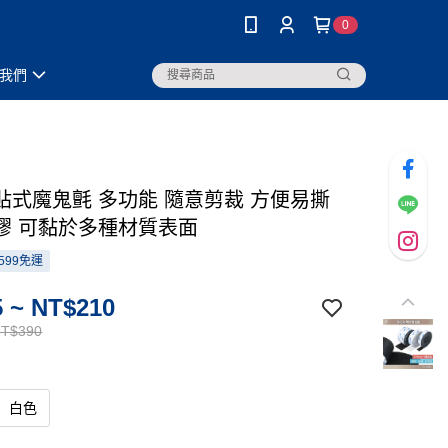
0
我們
貼式魔鬼氈 多功能 隨意剪裁 方便易撕
膠 可黏於多種材質表面
599免運
 ~ NT$210
NT$390
白色