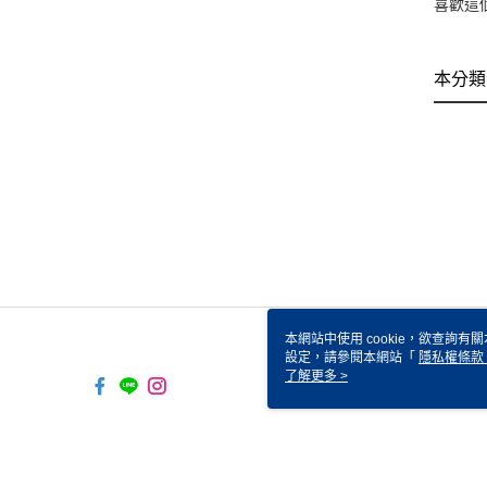
喜歡這
本分類
本網站中使用 cookie，欲查詢有關
設定，請參閱本網站「
隱私權條款
使用 cookie。
了解更多 >