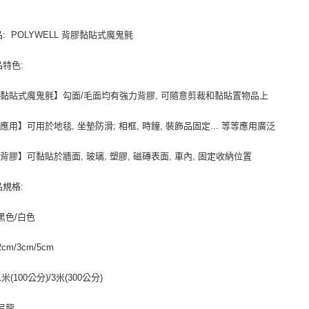
每筆NT$8
品: POLYWELL 背膠黏貼式魔鬼氈
付款後7-1
每筆NT$8
品特色:
宅配
黏貼式魔鬼氈】勾面/毛面均有強力背膠, 可隨意剪裁和黏貼置物品上
每筆NT$1
應用】可用於地毯, 坐墊防滑; 相框, 時鐘, 裝飾品固定... 等等應用廣泛
背膠】可黏貼於牆面, 玻璃, 塑膠, 磁磚表面, 車內, 固定收納位置
品規格:
 黑色/白色
2cm/3cm/5cm
1米(100公分)/3米(300公分)
 尼龍