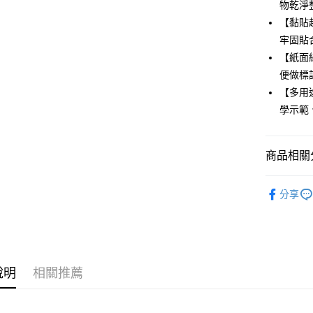
街口支付
物乾淨
【黏貼
悠遊付
牢固貼
ATM付款
【紙面
便做標
【多用
運送方式
學示範
全家取貨
每筆NT$8
商品相關分
付款後全
生活選品
每筆NT$8
分享
7-11取貨
每筆NT$8
付款後7-1
說明
相關推薦
每筆NT$8
宅配