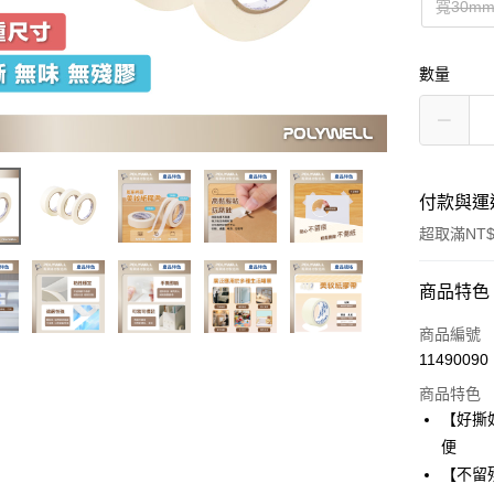
寬30mm
數量
付款與運
超取滿NT$
付款方式
商品特色
信用卡一
商品編號
11490090
超商取貨
商品特色
LINE Pay
【好撕
便
Apple Pay
【不留