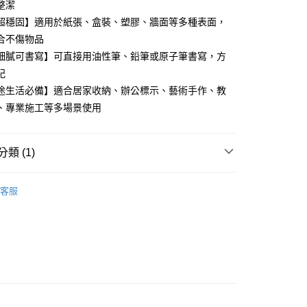
整潔
超穩固】適用於紙張、盒裝、塑膠、牆面等多種表面，
合不傷物品
細膩可書寫】可直接用油性筆、鉛筆或原子筆書寫，方
記
途生活必備】適合居家收納、辦公標示、藝術手作、教
、專業施工等多場景使用
付款
0，滿NT$599(含以上)免運費
類 (1)
家取貨
生活用品與小家電
0，滿NT$599(含以上)免運費
客服
付款
0，滿NT$599(含以上)免運費
1取貨
0，滿NT$599(含以上)免運費