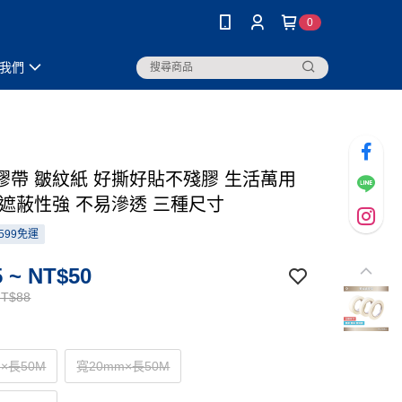
0
我們
膠帶 皺紋紙 好撕好貼不殘膠 生活萬用
 遮蔽性強 不易滲透 三種尺寸
599免運
 ~ NT$50
NT$88
×長50M
寬20mm×長50M