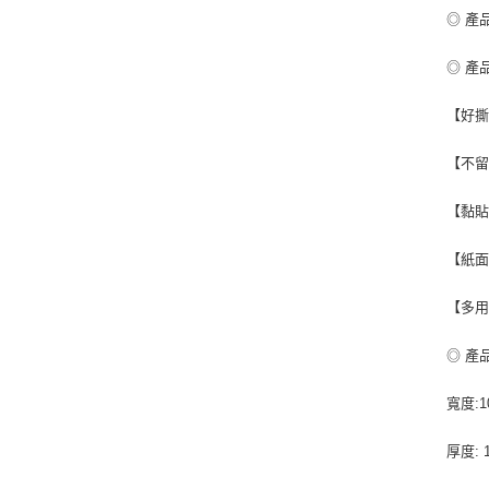
◎ 產品
◎ 產
【好撕
【不
【黏
【紙
【多
◎ 產
寬度:1
厚度: 