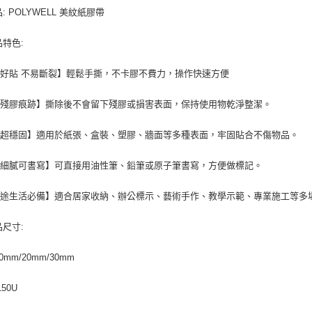
每筆NT$1
: POLYWELL 美紋紙膠帶
品特色:
好貼 不易斷裂】輕鬆手撕，不卡膠不費力，操作快速方便
留殘膠痕跡】撕除後不會留下殘膠或損害表面，保持使用物乾淨整潔。
貼超穩固】適用於紙張、盒裝、塑膠、牆面等多種表面，牢固貼合不傷物品。
面細膩可書寫】可直接用油性筆、鉛筆或原子筆書寫，方便做標記。
用途生活必備】適合居家收納、辦公標示、藝術手作、教學示範、專業施工等多
品尺寸:
0mm/20mm/30mm
150U