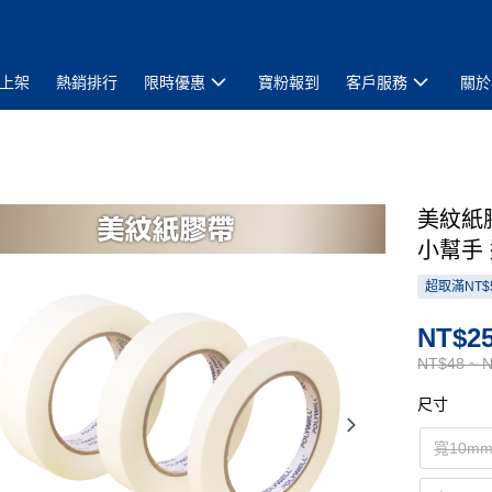
上架
熱銷排行
限時優惠
寶粉報到
客戶服務
關於
美紋紙
小幫手
超取滿NT$
NT$25
NT$48 ~ 
尺寸
寬10mm