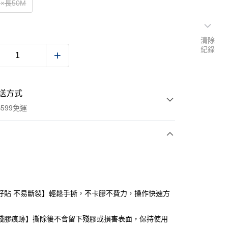
×長50M
清除
紀錄
送方式
599免運
次付款
付款
好貼 不易斷裂】輕鬆手撕，不卡膠不費力，操作快速方
殘膠痕跡】撕除後不會留下殘膠或損害表面，保持使用