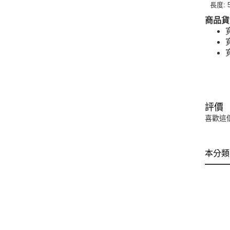
長度: 
商品貨
評價
喜歡這
本分類