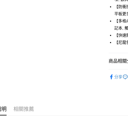
Apple Pay
【防衝
街口支付
平板更
【多格
悠遊付
記本, 
ATM付款
【快速
【尼龍
運送方式
商品相關分
全家取貨
每筆NT$8
生活選品
分享
付款後全
每筆NT$8
7-11取貨
每筆NT$8
說明
相關推薦
付款後7-1
每筆NT$8