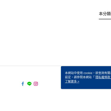
本分類
本網站中使用 cookie，欲查詢有關
設定，請參閱本網站「
隱私權條款
使用 cookie。
了解更多 >