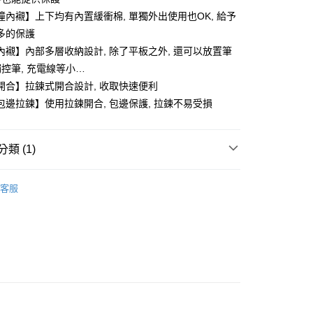
撞內襯】上下均有內置緩衝棉, 單獨外出使用也OK, 給予
多的保護
內襯】內部多層收納設計, 除了平板之外, 還可以放置筆
觸控筆, 充電線等小…
開合】拉鍊式開合設計, 收取快速便利
包邊拉鍊】使用拉鍊開合, 包邊保護, 拉鍊不易受損
類 (1)
付款
0，滿NT$599(含以上)免運費
背包與收納
客服
家取貨
0，滿NT$599(含以上)免運費
付款
0，滿NT$599(含以上)免運費
1取貨
0，滿NT$599(含以上)免運費