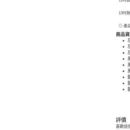
11吋款
13吋款
◎ 產
商品貨
評價
喜歡這