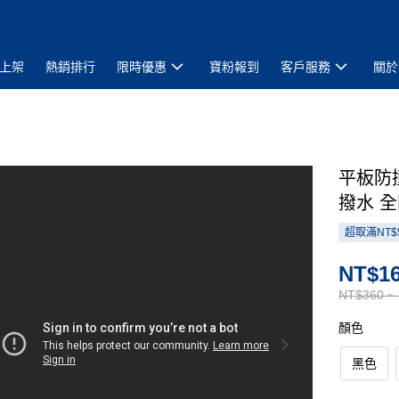
上架
熱銷排行
限時優惠
寶粉報到
客戶服務
關於
平板防
撥水 全
超取滿NT$
NT$16
NT$360 ~
顏色
黑色