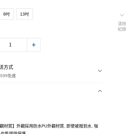
8吋
13吋
清除
紀錄
送方式
599免運
次付款
付款
外觀材質】外觀採用防水PU外觀材質, 即使被撥到水, 咖
飲料也能提供保護