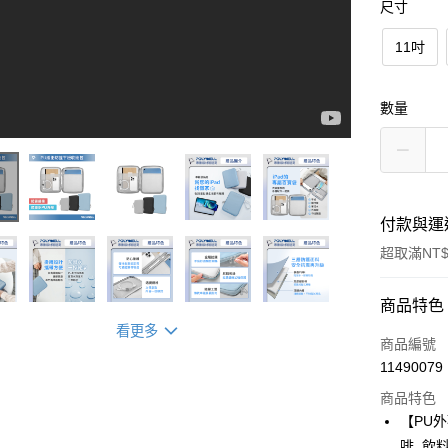
尺寸
11吋
數量
付款與運
超取滿NT$
付款方式
商品特色
看更多
信用卡一
商品編號
11490079
超商取貨
商品特色
LINE Pay
【PU
啡, 