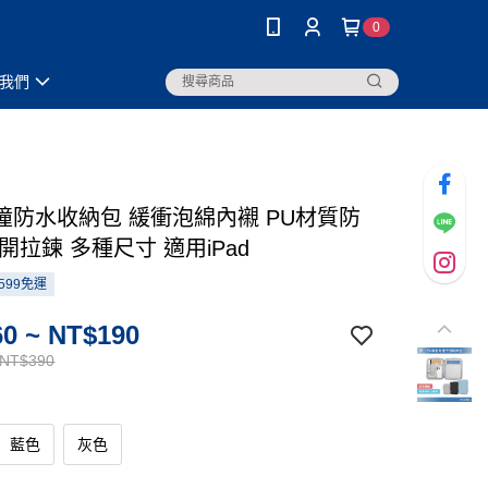
0
我們
撞防水收納包 緩衝泡綿內襯 PU材質防
開拉鍊 多種尺寸 適用iPad
599免運
0 ~ NT$190
 NT$390
藍色
灰色