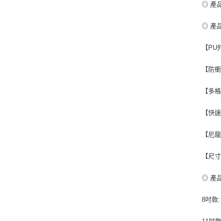
◎ 產
◎ 產
【PU
【防衝
【多格
【快速
【尼龍
【尺寸
◎ 產
8吋款: