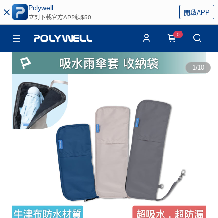
Polywell
開啟APP
立刻下載官方APP領$50
0
1
/
10