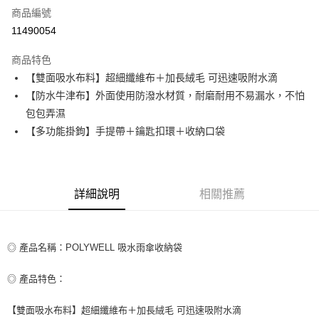
商品編號
超商取貨付款
11490054
LINE Pay
商品特色
Apple Pay
【雙面吸水布料】超細纖維布＋加長絨毛 可迅速吸附水滴
【防水牛津布】外面使用防潑水材質，耐磨耐用不易漏水，不怕
街口支付
包包弄濕
悠遊付
【多功能掛鉤】手提帶＋鑰匙扣環＋收納口袋
ATM付款
運送方式
詳細說明
相關推薦
全家取貨付款
每筆NT$80，滿NT$599(含以上)免運費
◎ 產品名稱：POLYWELL 吸水雨傘收納袋
付款後全家取貨
每筆NT$80，滿NT$599(含以上)免運費
◎ 產品特色：
7-11取貨付款
【雙面吸水布料】超細纖維布＋加長絨毛 可迅速吸附水滴