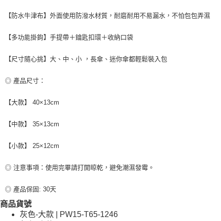
每筆NT$80，滿NT$599(含以上)免運費
【防水牛津布】外面使用防潑水材質，耐磨耐用不易漏水，不怕包包弄濕
付款後7-11取貨
每筆NT$80，滿NT$599(含以上)免運費
【多功能掛鉤】手提帶＋鑰匙扣環＋收納口袋
宅配
【尺寸隨心挑】大、中、小 ，長傘、迷你傘都輕鬆裝入包
每筆NT$100，滿NT$599(含以上)免運費
◎ 產品尺寸：
【大款】 40×13cm
【中款】 35×13cm
【小款】 25×12cm
◎ 注意事項：使用完畢請打開晾乾，避免潮濕發霉。
◎ 產品保固: 30天
商品貨號
灰色-大款 | PW15-T65-1246