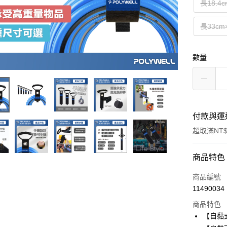
長18.4c
長33cm
數量
付款與運
超取滿NT$
付款方式
商品特色
信用卡一
商品編號
11490034
超商取貨
商品特色
LINE Pay
【自黏