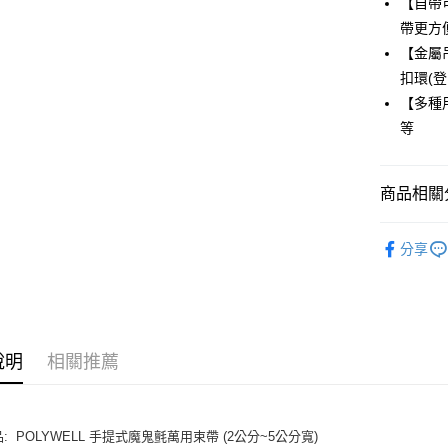
【自帶
Apple Pay
帶更方
街口支付
【金屬
扣環(登
悠遊付
【多種用
ATM付款
等
運送方式
商品相關分
全家取貨
生活選品
每筆NT$8
分享
付款後全
每筆NT$8
7-11取貨
說明
相關推薦
每筆NT$8
付款後7-1
品: POLYWELL 手提式魔鬼氈萬用束帶 (2公分~5公分寬)
每筆NT$8