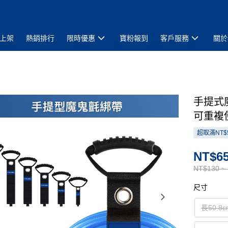
上架
熱銷排行
限時優惠
寶粉報到
客戶服務
關於
手提式
可重複
超取滿NT$
NT$65
NT$130 ~
尺寸
長50.8