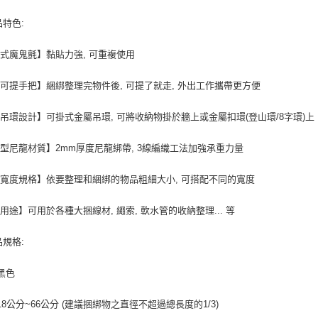
宅配
品特色:
每筆NT$1
式魔鬼氈】黏貼力強, 可重複使用
可提手把】綑綁整理完物件後, 可提了就走, 外出工作攜帶更方便
吊環設計】可掛式金屬吊環, 可將收納物掛於牆上或金屬扣環(登山環/8字環)上
型尼龍材質】2mm厚度尼龍綁帶, 3線編織工法加強承重力量
寬度規格】依要整理和綑綁的物品粗細大小, 可搭配不同的寬度
用途】可用於各種大捆線材, 繩索, 軟水管的收納整理... 等
品規格:
 黑色
 18公分~66公分 (建議捆綁物之直徑不超過總長度的1/3)