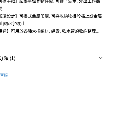
可提手把】綑綁整理完物件後, 可提了就走, 外出工作攜
便
吊環設計】可掛式金屬吊環, 可將收納物掛於牆上或金屬
山環/8字環)上
途】可用於各種大捆線材, 繩索, 軟水管的收納整理...
類 (1)
付款
理線與固定座
0，滿NT$599(含以上)免運費
客服
家取貨
0，滿NT$599(含以上)免運費
付款
0，滿NT$599(含以上)免運費
1取貨
0，滿NT$599(含以上)免運費