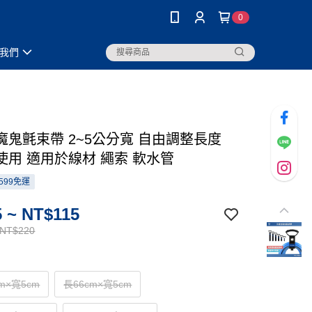
0
我們
魔鬼氈束帶 2~5公分寬 自由調整長度
使用 適用於線材 繩索 軟水管
599免運
 ~ NT$115
 NT$220
cm×寬5cm
長66cm×寬5cm