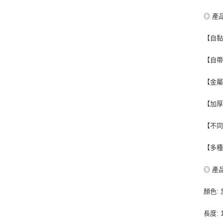
◎ 產
【自黏
【自帶
【金屬
【加厚
【不同
【多種
◎ 產
顏色:
長度: