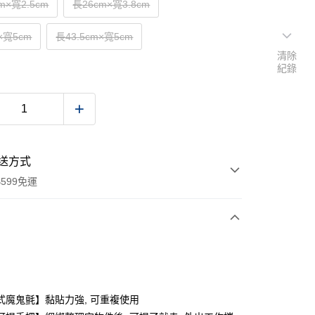
m×寬2.5cm
長26cm×寬3.8cm
×寬5cm
長43.5cm×寬5cm
清除
紀錄
送方式
599免運
次付款
付款
式魔鬼氈】黏貼力強, 可重複使用