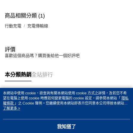
商品相關分類 (1)
行動充電
充電傳輸線
評價
喜歡這個商品嗎？購買後給他一個好評吧
本分類熱銷
全站排行
本網站中使用 cookie，欲查詢有關本網站使用 cookie 方式之詳情，及若您不希
熱門標籤
望在電腦上使用 cookie 時應如何變更電腦的 cookie 設定，請參閱本網站「
隱私
權條款
」之 Cookie 聲明。您繼續使用本網站即表示您同意本公司得按本網站使
用條款之 Cookie 聲明使用 cookie。
了解更多 >
我知道了