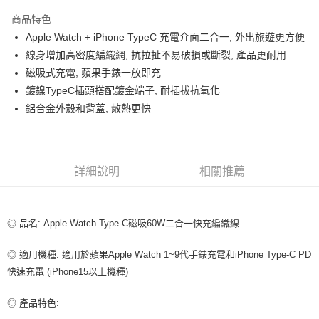
LINE Pay
商品特色
Apple Pay
Apple Watch + iPhone TypeC 充電介面二合一, 外出旅遊更方便
線身增加高密度編織網, 抗拉扯不易破損或斷裂, 產品更耐用
街口支付
磁吸式充電, 蘋果手錶一放即充
悠遊付
鍍鎳TypeC插頭搭配鍍金端子, 耐插拔抗氧化
鋁合金外殼和背蓋, 散熱更快
ATM付款
運送方式
全家取貨付款
詳細說明
相關推薦
每筆NT$80，滿NT$599(含以上)免運費
付款後全家取貨
◎ 品名: Apple Watch Type-C磁吸60W二合一快充編織線
每筆NT$80，滿NT$599(含以上)免運費
◎ 適用機種: 適用於蘋果Apple Watch 1~9代手錶充電和iPhone Type-C PD
7-11取貨付款
快速充電 (iPhone15以上機種)
每筆NT$80，滿NT$599(含以上)免運費
◎ 產品特色:
付款後7-11取貨