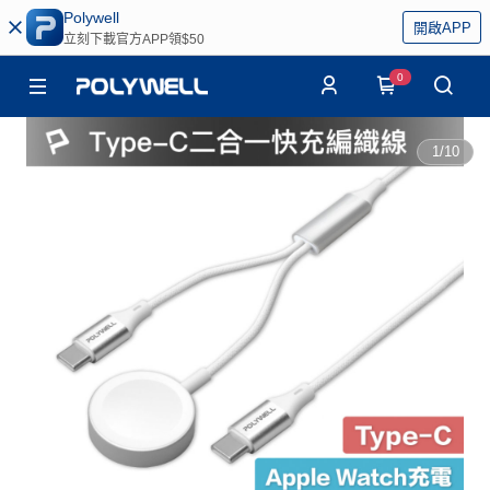
Polywell
開啟APP
立刻下載官方APP領$50
0
1
/
10