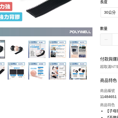
長度
30公分
數量
付款與運
超取滿NT$
付款方式
商品特色
信用卡一
商品編號
11484651
超商取貨
商品特色
LINE Pay
【子母
【不使