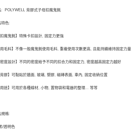
宅配
品: POLYWELL 背膠式子母扣魔鬼氈
每筆NT$1
品特色:
扣魔鬼氈】特殊卡扣設計, 固定力更強
用毛料】不像一般魔鬼氈使用毛料, 重複使用次數更高, 且能持續維持固定力量
密度設計】不同的密度給予不同的扣合力和固定力, 密度越高固定力越好
背膠】可黏貼於牆面, 玻璃, 塑膠, 磁磚表面, 車內, 固定收納位置
用途】可用於各種線材, 小物, 置物袋和電器的整理... 等等
品規格:
 黑/透明色