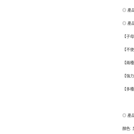
◎ 產
◎ 產
【子母
【不使
【兩種
【強力
【多種
◎ 產
顏色: