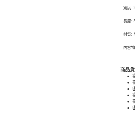
寬度: 
長度: 
材質:
內容物
商品貨