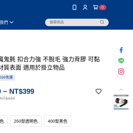
0
我們
魔鬼氈 扣合力強 不脫毛 強力背膠 可黏
材質表面 適用於掛立物品
599免運
 ~ NT$399
 NT$444
黑色
250型透明色
400型黑色