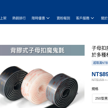
上架
熱銷排行
限時優惠
寶粉報到
客戶服務
關於
子母扣
於多種
超取滿NT$
NT$89
NT$159 ~
規格
250型