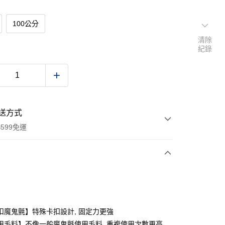
100公分
清除
紀錄
送方式
599免運
次付款
付款
扣魔鬼氈】特殊卡扣設計, 固定力更強
用毛料】不像一般魔鬼氈使用毛料, 重複使用次數更高,