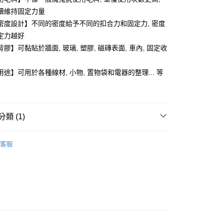
續維持固定力量
密度設計】不同的密度給予不同的扣合力和固定力, 密度
定力越好
膠】可黏貼於牆面, 玻璃, 塑膠, 磁磚表面, 車內, 固定收
途】可用於各種線材, 小物, 置物袋和電器的整理... 等
付款
類 (1)
0，滿NT$599(含以上)免運費
生活用品與小家電
家取貨
客服
0，滿NT$599(含以上)免運費
付款
0，滿NT$599(含以上)免運費
1取貨
0，滿NT$599(含以上)免運費