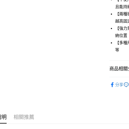
Apple Pay
且能持
街口支付
【兩種
越高固
悠遊付
【強力背
ATM付款
納位置
【多種用
等
運送方式
全家取貨
商品相關分
每筆NT$8
生活選品
付款後全
分享
每筆NT$8
7-11取貨
每筆NT$8
說明
相關推薦
付款後7-1
每筆NT$8