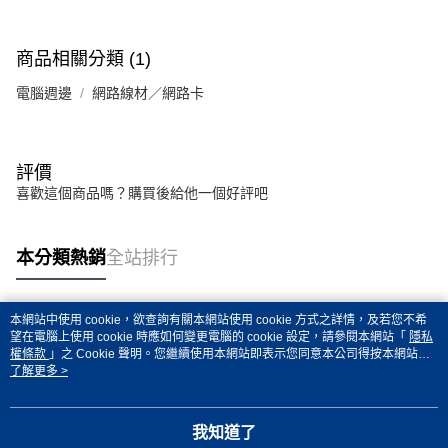
商品相關分類 (1)
電腦週邊
網路線材／網路卡
評價
喜歡這個商品嗎？購買後給他一個好評吧
本分類熱銷
全站排行
本網站中使用 cookie，欲查詢有關本網站使用 cookie 方式之詳情，及若您不希
熱門標籤
望在電腦上使用 cookie 時應如何變更電腦的 cookie 設定，請參閱本網站「
隱私
權條款
」之 Cookie 聲明。您繼續使用本網站即表示您同意本公司得按本網站使
用條款之 Cookie 聲明使用 cookie。
了解更多 >
我知道了