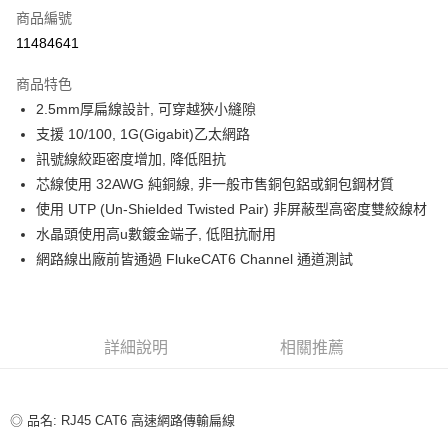
商品編號
超商取貨付款
11484641
LINE Pay
商品特色
Apple Pay
2.5mm厚扁線設計, 可穿越狹小縫隙
支援 10/100, 1G(Gigabit)乙太網路
街口支付
訊號線絞距密度增加, 降低阻抗
悠遊付
芯線使用 32AWG 純銅線, 非一般市售銅包鋁或銅包鋼材質
使用 UTP (Un-Shielded Twisted Pair) 非屏蔽型高密度雙絞線材
ATM付款
水晶頭使用高u數鍍金端子, 低阻抗耐用
網路線出廠前皆通過 FlukeCAT6 Channel 通道測試
運送方式
全家取貨付款
每筆NT$80，滿NT$599(含以上)免運費
詳細說明
相關推薦
付款後全家取貨
每筆NT$80，滿NT$599(含以上)免運費
◎ 品名: RJ45 CAT6 高速網路傳輸扁線
7-11取貨付款