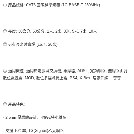
每筆NT$80，滿NT$599(含以上)免運費
◎ 產品規格: CAT6 國際標準規範 (1G BASE-T 250MHz)
付款後7-11取貨
每筆NT$80，滿NT$599(含以上)免運費
◎ 長度: 30公分, 50公分, 1米, 2米, 3米, 5米, 7米, 10米
宅配
每筆NT$100，滿NT$599(含以上)免運費
◎ 另有長米數賣場 (15米, 20米)
◎ 適用機種: 適用於電腦與交換機, 集線器, ADSL, 寬頻網路, 無線路由器,
數位電視盒, MOD, 數位多媒體機上盒, PS4, X-Box, 居家佈線... 等等
◎ 產品特色:
- 2.5mm厚扁線設計, 可穿越狹小縫隙
- 支援 10/100, 1G(Gigabit)乙太網路