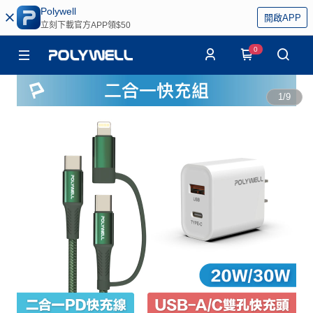
Polywell
開啟APP
立刻下載官方APP領$50
0
1
/
9