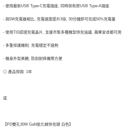
- 使用最新USB Type-C充電插座, 同時保有原USB Type-A插座
- 與5W充電器相比, 充電速度提升3倍, 30分鐘即可完成50%充電量
- 使用TID認證充電晶片, 支援市售多種機型快充協議, 蘋果安卓都可用
- 多重保護機制, 充電穩定不過熱
- 機身外型美觀, 防刮耐摔攜帶方便
◎ 產品保固: 1年
或
【PD雙孔30W GaN氮化鎵快充頭 白色】