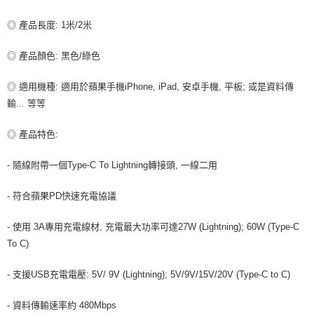
每筆NT$80，滿NT$599(含以上)免運費
◎ 產品長度: 1米/2米
付款後7-11取貨
每筆NT$80，滿NT$599(含以上)免運費
◎ 產品顏色: 黑色/綠色
宅配
◎ 適用機種: 適用於蘋果手機iPhone, iPad, 安卓手機, 平板; 或是資料傳
每筆NT$100，滿NT$599(含以上)免運費
輸... 等等
◎ 產品特色:
- 隨線附帶一個Type-C To Lightning轉接頭, 一線二用
- 符合蘋果PD快速充電協議
- 使用 3A專用充電線材, 充電最大功率可達27W (Lightning); 60W (Type-C
To C)
- 支援USB充電電壓: 5V/ 9V (Lightning); 5V/9V/15V/20V (Type-C to C)
- 資料傳輸速率約 480Mbps