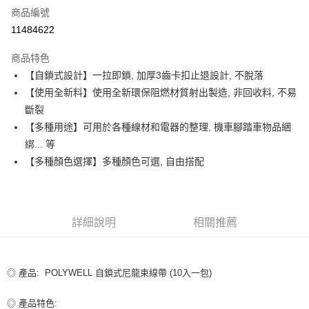
商品編號
超商取貨付款
11484622
LINE Pay
商品特色
Apple Pay
【自鎖式設計】一拉即鎖, 加厚3齒卡扣止退設計, 不脫落
【使用全新料】使用全新環保阻燃材質射出製造, 非回收料, 不易
街口支付
斷裂
悠遊付
【多種用途】可用於各種線材和電器的整理, 機車腳踏車物品綑
綁... 等
ATM付款
【多種顏色選擇】多種顏色可選, 自由搭配
運送方式
全家取貨付款
詳細說明
相關推薦
每筆NT$80，滿NT$599(含以上)免運費
付款後全家取貨
每筆NT$80，滿NT$599(含以上)免運費
◎ 產品: POLYWELL 自鎖式尼龍束線帶 (10入一包)
7-11取貨付款
◎ 產品特色: