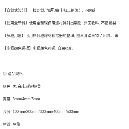
每筆NT$80，滿NT$599(含以上)免運費
【自鎖式設計】一拉即鎖, 加厚3齒卡扣止退設計, 不脫落
付款後7-11取貨
每筆NT$80，滿NT$599(含以上)免運費
【使用全新料】使用全新環保阻燃材質射出製造, 非回收料, 不易斷裂
宅配
【多種用途】可用於各種線材和電器的整理, 機車腳踏車物品綑綁... 等
每筆NT$100，滿NT$599(含以上)免運費
【多種顏色選擇】多種顏色可選, 自由搭配
◎ 產品規格:
顏色: 黑/白/紅/綠/藍/黃
寬度: 3mm/4mm/5mm
長度: 100mm/200mm/300mm/400mm/500mm
材質: 尼龍