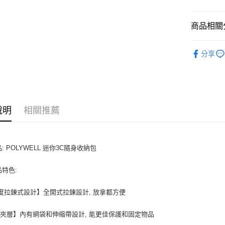
ATM付款
商品相關分
生活選品
運送方式
分享
全家取貨
每筆NT$8
付款後全
說明
相關推薦
每筆NT$8
7-11取貨
每筆NT$8
: POLYWELL 迷你3C隨身收納包
付款後7-1
品特色:
每筆NT$8
0度拉鍊式設計】全開式拉鍊設計, 放拿都方便
宅配
每筆NT$1
夾層】內有網袋和伸縮帶設計, 能更佳保護和固定物品