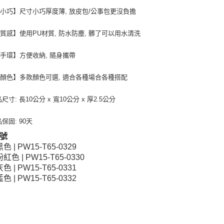
小巧】尺寸小巧厚度薄, 放皮包/公事包更沒負擔
質感】使用PU材質, 防水防塵, 髒了可以用水清洗
手環】方便收納, 隨身攜帶
顏色】多款顏色可選, 適合各種場合各種搭配
尺寸: 長10公分 x 寬10公分 x 厚2.5公分
保固: 90天
號
黑色 | PW15-T65-0329
粉紅色 | PW15-T65-0330
灰色 | PW15-T65-0331
藍色 | PW15-T65-0332