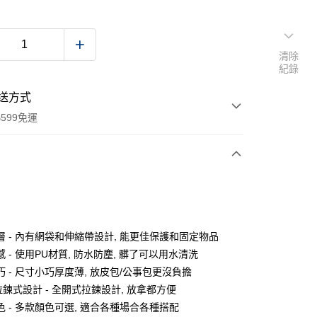
清除
紀錄
送方式
599免運
次付款
付款
層 - 內有網袋和伸縮帶設計, 能更佳保護和固定物品
 - 使用PU材質, 防水防塵, 髒了可以用水清洗
 - 尺寸小巧厚度薄, 放皮包/公事包更沒負擔
拉鍊式設計 - 全開式拉鍊設計, 放拿都方便
色 - 多款顏色可選, 適合各種場合各種搭配