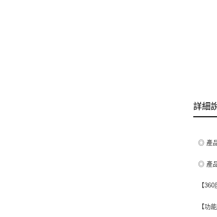
詳細
◎ 產品
◎ 產
【36
【功能