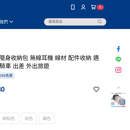
0
我們
C隨身收納包 無線耳機 線材 配件收納 適
 騎車 出差 外出旅遊
599免運
80
粉紅色
灰色
藍色