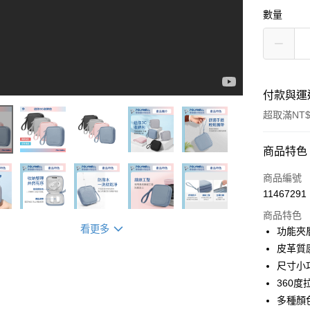
數量
付款與運
超取滿NT$
付款方式
商品特色
信用卡一
商品編號
11467291
超商取貨
商品特色
LINE Pay
看更多
功能夾
皮革質感
Apple Pay
尺寸小巧
街口支付
360度
多種顏
悠遊付