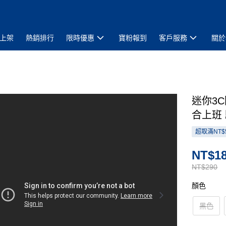
上架
熱銷排行
限時優惠
寶粉報到
客戶服務
關於
迷你3
合上班
超取滿NT$
NT$1
NT$290
顏色
黑色