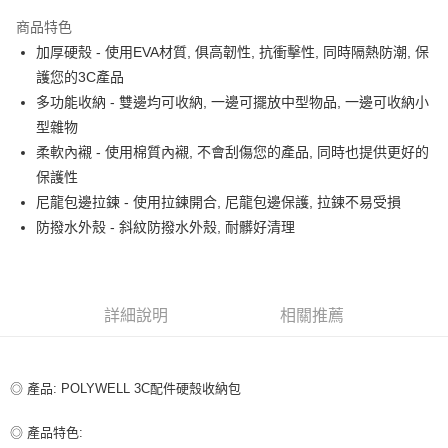
LINE Pay
商品特色
Apple Pay
加厚硬殼 - 使用EVA材質, 俱高韌性, 抗衝擊性, 同時隔熱防潮, 保
護您的3C產品
街口支付
多功能收納 - 雙邊均可收納, 一邊可擺放中型物品, 一邊可收納小
悠遊付
型雜物
柔軟內襯 - 使用棉質內襯, 不會刮傷您的產品, 同時也提供更好的
ATM付款
保護性
尼龍包邊拉鍊 - 使用拉鍊開合, 尼龍包邊保護, 拉鍊不易受損
運送方式
防撥水外殼 - 斜紋防撥水外殼, 耐髒好清理
全家取貨付款
每筆NT$80，滿NT$599(含以上)免運費
付款後全家取貨
詳細說明
相關推薦
每筆NT$80，滿NT$599(含以上)免運費
7-11取貨付款
◎ 產品: POLYWELL 3C配件硬殼收納包
每筆NT$80，滿NT$599(含以上)免運費
付款後7-11取貨
◎ 產品特色: