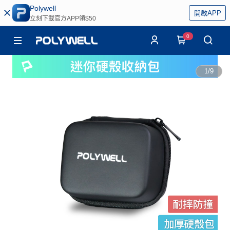
Polywell
開啟APP
立刻下載官方APP領$50
0
1
/
9