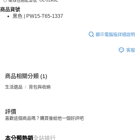
◎ 硬殼包適配型號: OL-519GE
商品貨號
黑色 | PW15-T65-1337
顯示電腦版詳細說明
客服
商品相關分類 (1)
生活選品
背包與收納
評價
喜歡這個商品嗎？購買後給他一個好評吧
本分類熱銷
全站排行