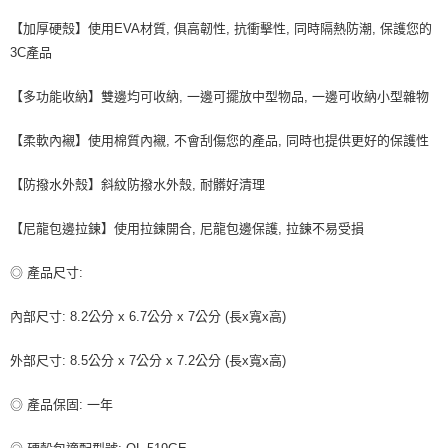
每筆NT$80，滿NT$599(含以上)免運費
【加厚硬殼】使用EVA材質, 俱高韌性, 抗衝擊性, 同時隔熱防潮, 保護您的
宅配
3C產品
每筆NT$100，滿NT$599(含以上)免運費
【多功能收納】雙邊均可收納, 一邊可擺放中型物品, 一邊可收納小型雜物
【柔軟內襯】使用棉質內襯, 不會刮傷您的產品, 同時也提供更好的保護性
【防撥水外殼】斜紋防撥水外殼, 耐髒好清理
【尼龍包邊拉鍊】使用拉鍊開合, 尼龍包邊保護, 拉鍊不易受損
◎ 產品尺寸:
內部尺寸: 8.2公分 x 6.7公分 x 7公分 (長x寬x高)
外部尺寸: 8.5公分 x 7公分 x 7.2公分 (長x寬x高)
◎ 產品保固: 一年