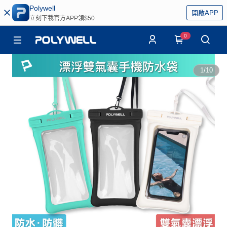
Polywell
開啟APP
立刻下載官方APP領$50
0
1
/
10