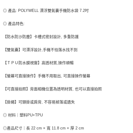
付款後全家取貨
◎ 產品: POLYWELL 漂浮雙氣囊手機防水袋 7.2吋
每筆NT$80，滿NT$599(含以上)免運費
◎ 產品特色:
7-11取貨付款
每筆NT$80，滿NT$599(含以上)免運費
【防水防沙防塵】卡槽式密封設計, 多重防護
付款後7-11取貨
【雙氣囊】可漂浮設計,手機不怕落水找不到
每筆NT$80，滿NT$599(含以上)免運費
【ＴＰＵ防水膜視窗】高透材質,操作順暢
宅配
每筆NT$100，滿NT$599(含以上)免運費
【螢幕可直接操作】手機不用取出, 可直接操作螢幕
【可直接拍照】背面相機位置為透明材質, 也可以直接拍照
【掛繩】可頸掛或肩背, 不容易掉落或遺失
◎ 材料｜塑料PU+TPU
◎產品尺寸｜長 22 cm × 寬 11.8 cm × 厚 2 cm