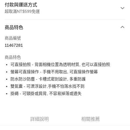
付款與運送方式
超取滿NT$599免運
付款方式
商品特色
信用卡一次付款
商品編號
超商取貨付款
11467281
LINE Pay
商品特色
Apple Pay
可直接拍照 - 背面相機位置為透明材質, 也可以直接拍照
螢幕可直接操作 - 手機不用取出, 可直接操作螢幕
街口支付
防水防沙防塵 - 卡槽式密封設計, 多重防護
悠遊付
雙氣囊 - 可漂浮設計,手機不怕落水找不到
掛繩 - 可頸掛或肩背, 不容易掉落或遺失
ATM付款
運送方式
全家取貨付款
詳細說明
相關推薦
每筆NT$80，滿NT$599(含以上)免運費