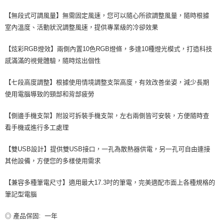
【無段式可調風量】無需固定風速，您可以隨心所欲調整風量，隨時根據
室內溫度、活動狀況調整風速，提供專業級的冷卻效果
【炫彩RGB燈效】兩側內置10色RGB燈條，多達10種燈光模式，打造科技
感滿滿的視覺體驗，隨時炫出個性
【七段高度調整】根據使用情境調整支架高度，有效改善坐姿，減少長期
使用電腦導致的頸部和背部疲勞
【側邊手機支架】附設可拆裝手機支架，左右兩側皆可安裝，方便隨時查
看手機或進行多工處理
【雙USB設計】提供雙USB接口，一孔為散熱器供電，另一孔可自由連接
其他設備，方便您的多樣使用需求
【兼容多種筆電尺寸】適用最大17.3吋的筆電，完美適配市面上各種規格的
筆記型電腦
◎ 產品保固: 一年