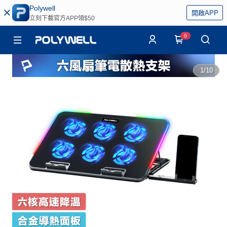
Polywell
開啟APP
立刻下載官方APP領$50
0
1
/
10