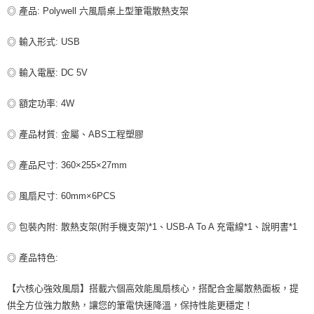
每筆NT$80，滿NT$599(含以上)免運費
◎ 產品: Polywell 六風扇桌上型筆電散熱支架
宅配
◎ 輸入形式: USB
每筆NT$100，滿NT$599(含以上)免運費
◎ 輸入電壓: DC 5V
◎ 額定功率: 4W
◎ 產品材質: 金屬、ABS工程塑膠
◎ 產品尺寸: 360×255×27mm
◎ 風扇尺寸: 60mm×6PCS
◎ 包裝內附: 散熱支架(附手機支架)*1、USB-A To A 充電線*1、說明書*1
◎ 產品特色:
【六核心強效風扇】搭載六個高效能風扇核心，搭配合金屬散熱面板，提
供全方位強力散熱，讓您的筆電快速降溫，保持性能更穩定！