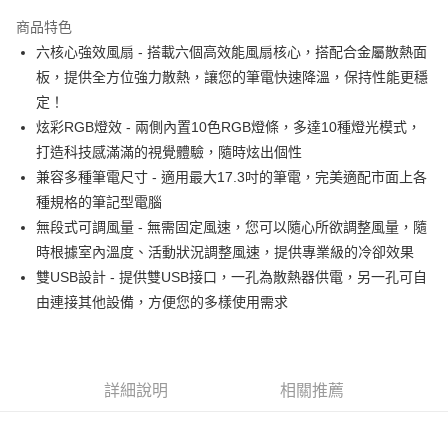
LINE Pay
商品特色
Apple Pay
六核心強效風扇 - 搭載六個高效能風扇核心，搭配合金屬散熱面
板，提供全方位強力散熱，讓您的筆電快速降溫，保持性能更穩
街口支付
定！
悠遊付
炫彩RGB燈效 - 兩側內置10色RGB燈條，多達10種燈光模式，
打造科技感滿滿的視覺體驗，隨時炫出個性
ATM付款
兼容多種筆電尺寸 - 適用最大17.3吋的筆電，完美適配市面上各
種規格的筆記型電腦
運送方式
無段式可調風量 - 無需固定風速，您可以隨心所欲調整風量，隨
全家取貨付款
時根據室內溫度、活動狀況調整風速，提供專業級的冷卻效果
每筆NT$80，滿NT$599(含以上)免運費
雙USB設計 - 提供雙USB接口，一孔為散熱器供電，另一孔可自
由連接其他設備，方便您的多樣使用需求
付款後全家取貨
每筆NT$80，滿NT$599(含以上)免運費
7-11取貨付款
詳細說明
相關推薦
每筆NT$80，滿NT$599(含以上)免運費
付款後7-11取貨