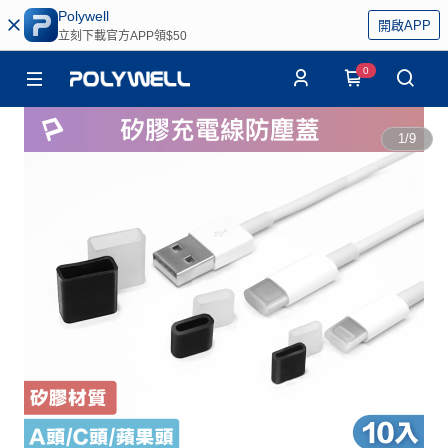
Polywell
開啟APP
立刻下載官方APP領$50
0
1
/
9