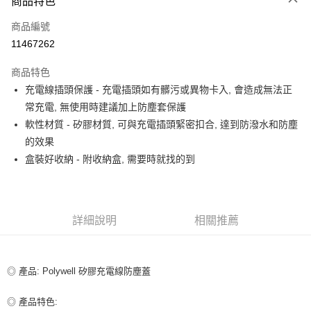
商品特色
信用卡一次付款
商品編號
超商取貨付款
11467262
LINE Pay
商品特色
Apple Pay
充電線插頭保護 - 充電插頭如有髒污或異物卡入, 會造成無法正
常充電, 無使用時建議加上防塵套保護
街口支付
軟性材質 - 矽膠材質, 可與充電插頭緊密扣合, 達到防潑水和防塵
悠遊付
的效果
盒裝好收納 - 附收納盒, 需要時就找的到
ATM付款
運送方式
全家取貨付款
詳細說明
相關推薦
每筆NT$80，滿NT$599(含以上)免運費
付款後全家取貨
◎ 產品: Polywell 矽膠充電線防塵蓋
每筆NT$80，滿NT$599(含以上)免運費
◎ 產品特色:
7-11取貨付款