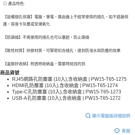
◎ 產品特色:
每筆NT$80，滿NT$599(含以上)免運費
【設備插孔保護】電腦，筆電，路由器上不經常使用的插孔，如不遮蔽保
付款後7-11取貨
護，容易卡灰塵或受潮氧化
每筆NT$80，滿NT$599(含以上)免運費
【防誤插】不再使用的插孔也可以塞起，防止誤插
宅配
每筆NT$100，滿NT$599(含以上)免運費
【軟性材質】矽膠材質，可緊密扣合插孔，達到防潑水與防塵的效果
【盒裝好收納】附透明收納盒，需要時就找的到
商品貨號
RJ45網路孔防塵塞 (10入),含收納盒 | PW15-T65-1275
HDMI孔防塵塞 (10入),含收納盒 | PW15-T65-1274
Type-C孔防塵塞 (10入),含收納盒 | PW15-T65-1273
USB-A孔防塵塞 (10入),含收納盒 | PW15-T65-1272
顯示電腦版詳細說明
客服