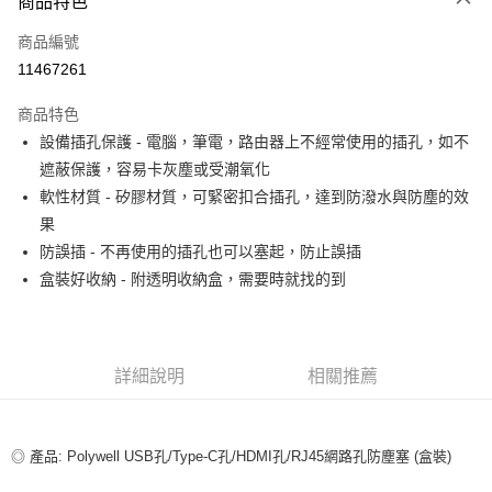
商品特色
信用卡一次付款
商品編號
超商取貨付款
11467261
LINE Pay
商品特色
Apple Pay
設備插孔保護 - 電腦，筆電，路由器上不經常使用的插孔，如不
遮蔽保護，容易卡灰塵或受潮氧化
街口支付
軟性材質 - 矽膠材質，可緊密扣合插孔，達到防潑水與防塵的效
悠遊付
果
防誤插 - 不再使用的插孔也可以塞起，防止誤插
ATM付款
盒裝好收納 - 附透明收納盒，需要時就找的到
運送方式
全家取貨付款
詳細說明
相關推薦
每筆NT$80，滿NT$599(含以上)免運費
付款後全家取貨
每筆NT$80，滿NT$599(含以上)免運費
◎ 產品: Polywell USB孔/Type-C孔/HDMI孔/RJ45網路孔防塵塞 (盒裝)
7-11取貨付款