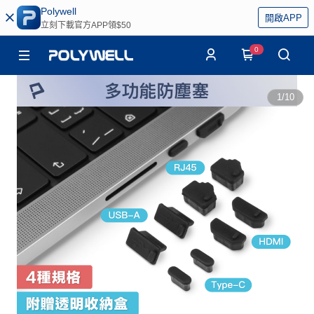
Polywell
開啟APP
立刻下載官方APP領$50
0
1
/
10