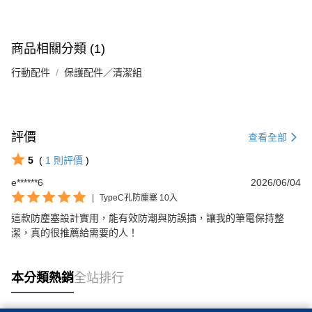
商品相關分類 (1)
行動配件
保護配件／清潔組
評價
查看全部
5
(
1
則評價
)
e******6
2026/06/04
|
TypeC孔防塵塞 10入
這款防塵塞設計實用，能有效防潮與防誤插，讓我的筆電保持整
潔，真的很推薦給需要的人！
本分類熱銷
全站排行