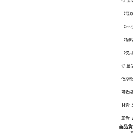
◎ 產
【電源
【36
【黏貼
【使用
◎ 產
低厚款尺
可收線款
材質:
顏色:
商品貨