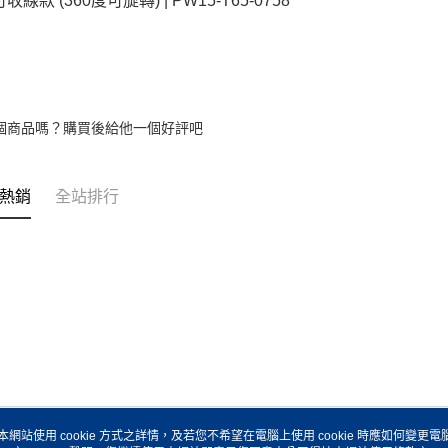
可收線款 (360度可旋轉) | PW15-T65-0758
個商品嗎？購買後給他一個好評吧
熱銷
全站排行
本網站使用 cookie 方式之詳情，及若您不希望在電腦上使用 cookie 時應如何變更電腦的