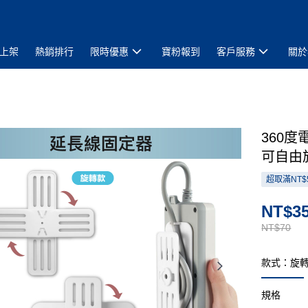
上架
熱銷排行
限時優惠
寶粉報到
客戶服務
關於
360
可自由
超取滿NT$
NT$3
NT$70
款式：旋
規格