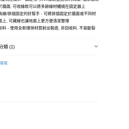
於牆面; 可收線款可以將多餘線材纏繞在固定器上
長線/排插固定的好幫手 - 可將排插固定於牆面或不同材
面上, 可藏線也讓地面上更方便清潔整理
料 - 使用全新環保材質射出製造, 非回收料, 不易斷裂
類 (1)
付款
理線與固定座
0，滿NT$599(含以上)免運費
客服
家取貨
0，滿NT$599(含以上)免運費
付款
0，滿NT$599(含以上)免運費
1取貨
0，滿NT$599(含以上)免運費