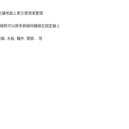
00，滿NT$599(含以上)免運費
也讓地面上更方便清潔整理
可收線款可以將多餘線材纏繞在固定器上
木板, 鐵件, 塑膠... 等