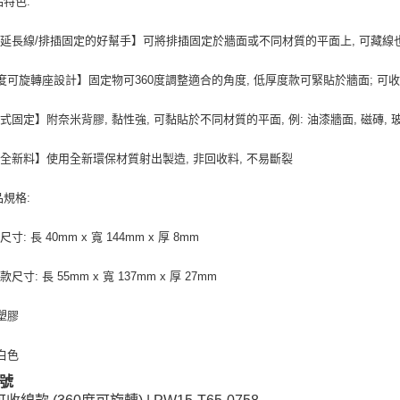
品特色:
每筆NT$1
延長線/排插固定的好幫手】可將排插固定於牆面或不同材質的平面上, 可藏線
0度可旋轉座設計】固定物可360度調整適合的角度, 低厚度款可緊貼於牆面; 
式固定】附奈米背膠, 黏性強, 可黏貼於不同材質的平面, 例: 油漆牆面, 磁磚, 玻璃, 
全新料】使用全新環保材質射出製造, 非回收料, 不易斷裂
品規格:
寸: 長 40mm x 寬 144mm x 厚 8mm
尺寸: 長 55mm x 寬 137mm x 厚 27mm
 塑膠
 白色
號