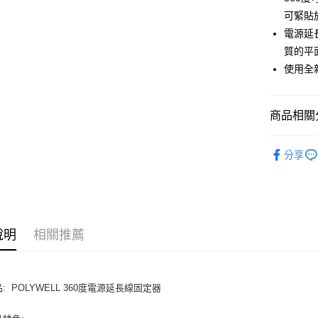
街口支付
可緊貼
電源延
悠遊付
質的平
ATM付款
使用全新
運送方式
商品相關分
全家取貨
生活選品
每筆NT$8
分享
付款後全
每筆NT$8
7-11取貨
說明
相關推薦
每筆NT$8
付款後7-1
品: POLYWELL 360度電源延長線固定器
每筆NT$8
宅配