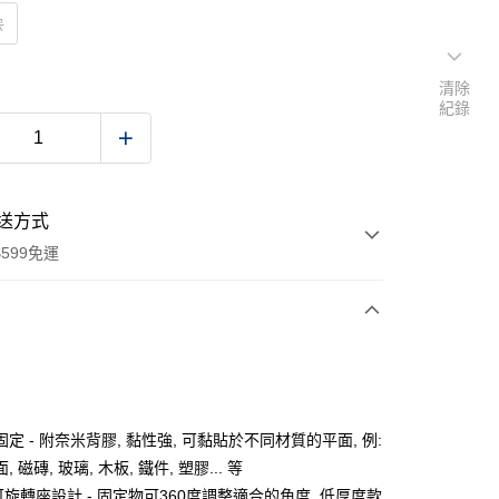
款
清除
紀錄
送方式
599免運
次付款
付款
定 - 附奈米背膠, 黏性強, 可黏貼於不同材質的平面, 例:
 磁磚, 玻璃, 木板, 鐵件, 塑膠... 等
可旋轉座設計 - 固定物可360度調整適合的角度, 低厚度款