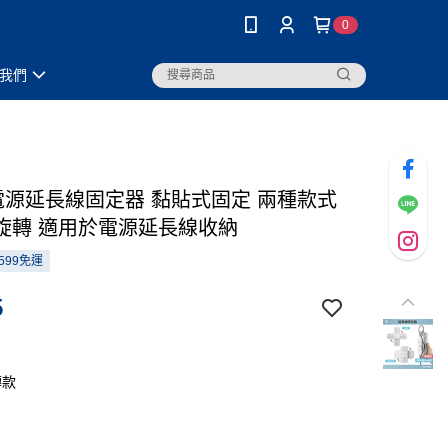
0
我們
度電源延長線固定器 黏貼式固定 兩種款式
旋轉 適用於電源延長線收納
599免運
5
轉款