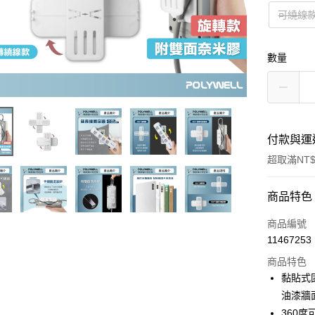
可繞線
數量
付款與運
超取滿NT$
付款方式
商品特色
信用卡一
商品編號
11467253
超商取貨
商品特色
LINE Pay
黏貼式固
油漆牆面,
Apple Pay
360度