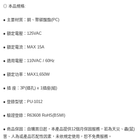
◎ 本品規格:
● 主要材質：銅、聚碳酸酯(PC)
● 額定電壓：125VAC
● 額定電流：MAX 15A
● 適用電壓：110VAC / 60Hz
● 額定功率：MAX1,650W
● 插 座：3P(插孔) x 1插座(組)
● 登錄型號：PU-1012
● 驗證登錄：R63608 RoHS(BSMI)
● 商品保固：自購買日起，本產品提供12個月保固服務，若為天災、蟲(鼠)
害、人為或產品匹配性因素，未依規定使用，恕不免費服務。