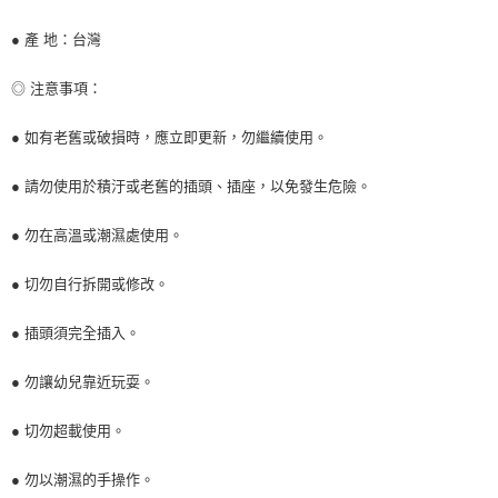
● 產 地：台灣
◎ 注意事項：
● 如有老舊或破損時，應立即更新，勿繼續使用。
● 請勿使用於積汙或老舊的插頭、插座，以免發生危險。
● 勿在高溫或潮濕處使用。
● 切勿自行拆開或修改。
● 插頭須完全插入。
● 勿讓幼兒靠近玩耍。
● 切勿超載使用。
● 勿以潮濕的手操作。