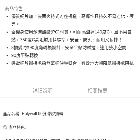
LINE Pay
商品特色
Apple Pay
優質銅片加上雙面夾持式刃座構造，高導性且持久不易老化、疲
乏。
街口支付
全機身使用聚碳酸酯(PC)材質，可耐高溫達140度C，且不易自
悠遊付
燃，750度C高阻燃用料標準，安全、防火、耐用又耐摔！
3插變2插90度角轉換設計，安全平貼防碰撞，適用狹小空間
ATM付款
90度平貼轉換 -
導電銅片銜接處採無氧銅沖壓鉚合，有效地大幅降低銜接處阻抗
運送方式
全家取貨付款
每筆NT$80，滿NT$599(含以上)免運費
詳細說明
相關推薦
付款後全家取貨
每筆NT$80，滿NT$599(含以上)免運費
產品名稱: Polywell 90度3變2插頭
7-11取貨付款
每筆NT$80，滿NT$599(含以上)免運費
◎ 產品特色:
付款後7-11取貨