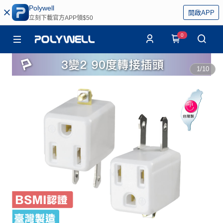
Polywell
開啟APP
立刻下載官方APP領$50
0
1
/
10