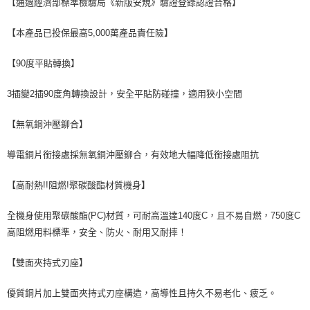
【通過經濟部標準檢驗局《新版安規》驗證登錄認證合格】
每筆NT$80，滿NT$599(含以上)免運費
【本產品已投保最高5,000萬產品責任險】
宅配
每筆NT$100，滿NT$599(含以上)免運費
【90度平貼轉換】
3插變2插90度角轉換設計，安全平貼防碰撞，適用狹小空間
【無氧銅沖壓鉚合】
導電銅片銜接處採無氧銅沖壓鉚合，有效地大幅降低銜接處阻抗
【高耐熱!!阻燃!聚碳酸酯材質機身】
全機身使用聚碳酸酯(PC)材質，可耐高溫達140度C，且不易自燃，750度C
高阻燃用料標準，安全、防火、耐用又耐摔！
【雙面夾持式刃座】
優質銅片加上雙面夾持式刃座構造，高導性且持久不易老化、疲乏。