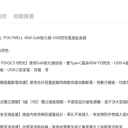
每筆NT$1
說明
相關推薦
: POLYWELL 45W GaN氮化鎵 USB閃充電源延長線
品特色:
 PD/QC3.0閃充】使用GaN氮化鎵技術，雙Type-C最高45W PD閃充、USB-A最高36
板、USB小型家電、耳機…等
關過載斷電保護】使用合計容量超載時啟動保護自動斷電，待數分鐘後，切換至
式獨立開關】3座（3切）獨立插座開關，平面型設計避免誤觸，或干涉大型插
童安全插座蓋】插座內有特殊防護蓋設計，單孔不易插入，有效預防外物插入造
雷擊突波保護】內置突波吸收器，能吸收雷擊及其它異常產生之高壓電流脈波