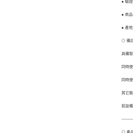
● 驗證
● 商
● 產
◎ 備
具備智
同時使
同時使
其它裝
若設備
---------
◎ 產