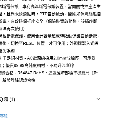
高溫斷電保護 - 專利高溫斷電保護裝置，當開關或插座產生
溫，且尚未達燃點時，PTP自動啟動，開關如保險絲般自
斷電，有效確保插座安全（保險裝置啟動後，該插座即
無法再次使用）
過載斷電保護 - 使用合計容量超載時啟動保護自動斷電，
鐘後，切換至RESET位置，才可使用；外觀採濳入式設
避免誤觸
付款
線 千足銅材質 - AC電源線採用2.0mm^2線徑，可承受
0，滿NT$599(含以上)免運費
電流；優質99.99高純度銅材，不易升溫斷線
 檢驗合格 - R64847 RoHS，通過經濟部標準檢驗局《新
家取貨
》驗證登錄認證合格
0，滿NT$599(含以上)免運費
付款
類 (1)
0，滿NT$599(含以上)免運費
電源線材與轉接
1取貨
客服
0，滿NT$599(含以上)免運費