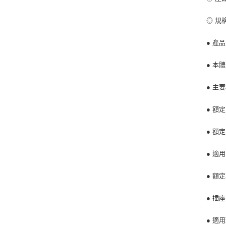
◎ 規
● 產品
● 本體尺
● 主
● 額定
● 額
● 適用
● 額定
● 插座
● 適