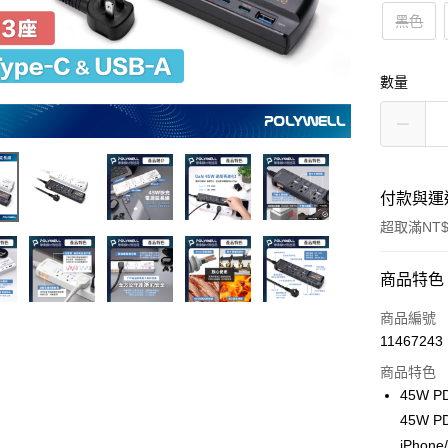
黑色
數量
付款與運
超取滿NT$
付款方式
商品特色
信用卡一
商品編號
11467243
超商取貨
商品特色
LINE Pay
45W 
45W 
Apple Pay
iPho