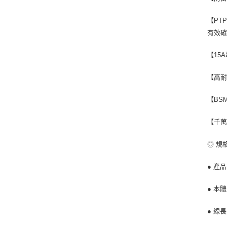
【PT
有效
【15
【高耐
【BS
【千萬
◎ 規
● 產品
● 本體尺
● 線