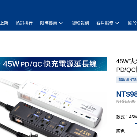
上架
熱銷排行
限時優惠
寶粉報到
客戶服務
關於
45W快
PD/Q
超取滿NT$
NT$9
NT$1,580
款式：45W
顏色