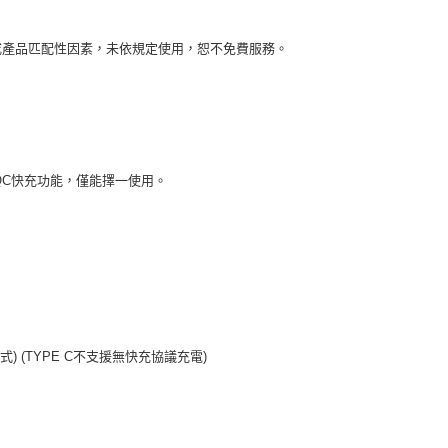
為或產品匹配性因素，未依規定使用，恕不免費服務。
QC快充功能，僅能擇一使用。
) (TYPE C不支援無快充協議充電)