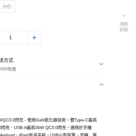
白色
清除
紀錄
送方式
599免運
次付款
付款
PD/QC3.0閃充 - 使用GaN氮化鎵技術，雙Type-C最高
PD閃充、USB-A最高36W QC3.0閃充，適用於手機
ne/Android、iPad/安卓平板、USB小型家電、耳機…等