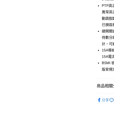
街口支付
PTP
異常高
悠遊付
動跳脫
ATM付款
已損毀
總開關
待數分
運送方式
計，可
全家取貨
15A導
每筆NT$8
15A
BSMI
付款後全
版安規
每筆NT$8
7-11取貨
商品相關分
每筆NT$8
生活選品
付款後7-1
分享
每筆NT$8
宅配