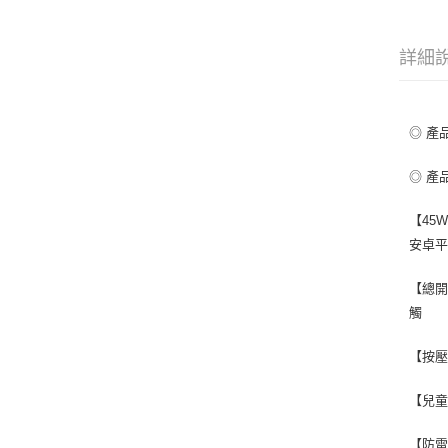
詳細
◎ 產品
◎ 產
【45W
安卓平
【總開
觸
【按壓
【兒
【防