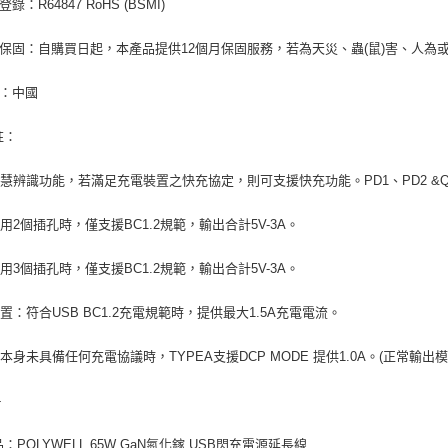
登錄：R64847 RoHS (BSMI)
品保固：自購買日起，本產品提供12個月保固服務，若為天災、蟲(鼠)害、人
地：中國
註：
慧辨識功能，若滿足充電裝置之快充協定，則可支援快充功能。PD1、PD2 &
用2個插孔時，僅支援BC1.2規範，輸出合計5V-3A。
用3個插孔時，僅支援BC1.2規範，輸出合計5V-3A。
置：符合USB BC1.2充電規範時，提供最大1.5A充電電流。
本身未具備任何充電協議時，TYPEA支援DCP MODE 提供1.0A。(正常輸出模式
-
品：POLYWELL 65W GaN氮化鎵 USB閃充電源延長線