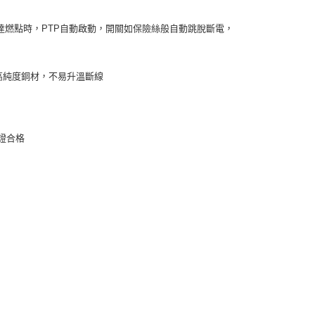
達燃點時，PTP自動啟動，開關如保險絲般自動跳脫斷電，
99高純度銅材，不易升溫斷線
認證合格