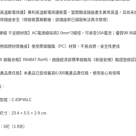
P高溫斷電保護】專利高溫斷電保護裝置，當開關或插座產生異常高溫，且尚未
確保插座安全（保險裝置啟動後，該插座即已損毀無法再次使用）
A導線 千足銅材質】AC電源線採用2.0mm^2線徑，可承受15A電流；優質99.
熱阻燃材質機身】使用聚碳酸酯（PC）材質，不易自燃，安全性更佳
MI 檢驗合格】R64847 RoHS，通過經濟部標準檢驗局《新版安規》驗證登錄
產品責任險】本產品已投保最高6,000萬產品責任險，使用安心有保障
格：
型號：C-83P45LC
寸：23.4 × 5.5 × 2.9 cm
長：6尺（1.8米）