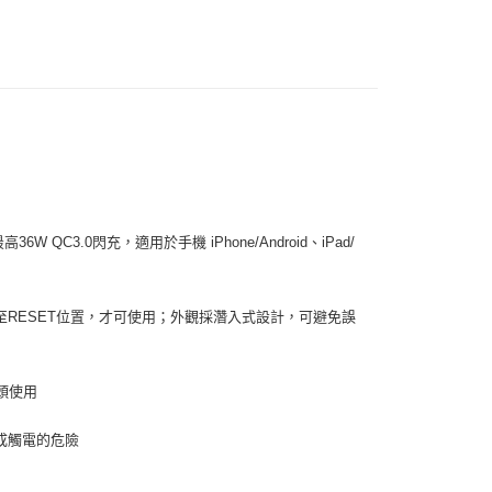
00，滿NT$599(含以上)免運費
W QC3.0閃充，適用於手機 iPhone/Android、iPad/
RESET位置，才可使用；外觀採濳入式設計，可避免誤
頭使用
成觸電的危險