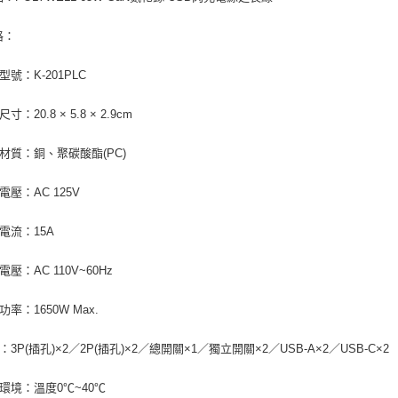
格：
型號：K-201PLC
寸：20.8 × 5.8 × 2.9cm
要材質：銅、聚碳酸酯(PC)
電壓：AC 125V
定電流：15A
電壓：AC 110V~60Hz
功率：1650W Max.
：3P(插孔)×2／2P(插孔)×2／總開關×1／獨立開關×2／USB-A×2／USB-C×2
用環境：溫度0℃~40℃