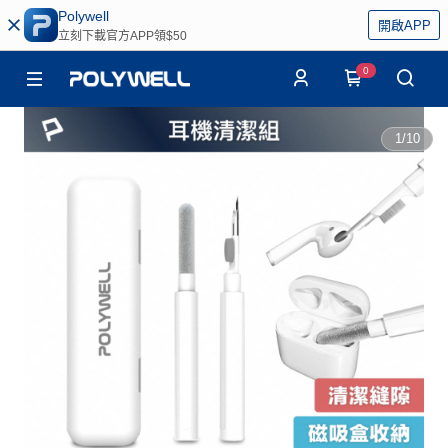
Polywell
開啟APP
立刻下載官方APP領$50
0
1
/
10