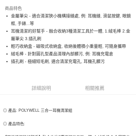
LINE Pay
商品特色
Apple Pay
金屬筆尖 - 適合清潔狹小機構接縫處, 例: 耳機縫, 滑鼠按鍵, 眼鏡
框, 手錶...等
街口支付
耳機清潔的好幫手 - 融合收納3種清潔工具於一體, 1.絨毛棒 2.金
悠遊付
屬筆尖 3.插孔刷
輕巧收納盒 - 磁吸式收納盒, 收納後體積小重量輕, 可隨身攜帶
ATM付款
絨毛棒 - 針對圓孔型產品清理內部髒污, 例: 耳機充電倉
插孔刷 - 極細短毛刷, 適合清潔充電孔, 耳機孔髒污
運送方式
全家取貨付款
每筆NT$80，滿NT$599(含以上)免運費
詳細說明
相關推薦
付款後全家取貨
每筆NT$80，滿NT$599(含以上)免運費
◎ 產品: POLYWELL 三合一耳機清潔組
7-11取貨付款
每筆NT$80，滿NT$599(含以上)免運費
◎ 產品特色:
付款後7-11取貨