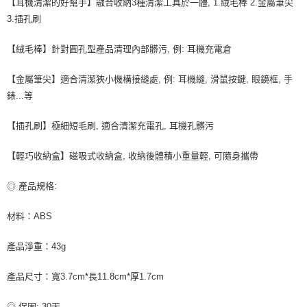
【耳機清潔的好幫手】融合收納3種清潔工具於一體, 1.絨毛棒 2.金屬筆尖
每筆NT$80，滿NT$599(含以上)免運費
3.插孔刷
宅配
【絨毛棒】針對圓孔型產品清理內部髒污, 例: 耳機充電倉
每筆NT$100，滿NT$599(含以上)免運費
【金屬筆尖】適合清潔狹小機構接縫處, 例: 耳機縫, 滑鼠按鍵, 眼鏡框, 手
錶...等
【插孔刷】極細短毛刷, 適合清潔充電孔, 耳機孔髒污
【輕巧收納盒】磁吸式收納盒, 收納後體積小重量輕, 可隨身攜帶
◎ 產品規格:
材料：ABS
產品淨重：43g
產品尺寸：寬3.7cm*長11.8cm*厚1.7cm
◎ 保固: 30天