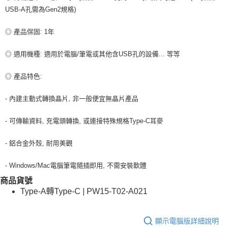
付款後7-11取貨
USB-A孔需為Gen2規格)
每筆NT$80，滿NT$599(含以上)免運費
◎ 產品保固: 1年
宅配
每筆NT$100，滿NT$599(含以上)免運費
◎ 適用機種: 適用於電腦/筆電或其他含USB孔的設備... 等等
◎ 產品特色:
- 內建主動式轉換晶片, 非一般便宜無晶片產品
- 可傳輸資料, 充電頭轉換, 或連接特殊規格Type-C耳麥
- 鋁合金外殼, 耐用美觀
- Windows/Mac電腦筆電隨插即用, 不需安裝軟體
商品貨號
Type-A轉Type-C | PW15-T02-A021
顯示電腦版詳細說明