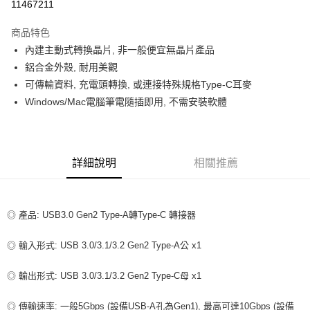
11467211
LINE Pay
商品特色
Apple Pay
內建主動式轉換晶片, 非一般便宜無晶片產品
鋁合金外殼, 耐用美觀
街口支付
可傳輸資料, 充電頭轉換, 或連接特殊規格Type-C耳麥
悠遊付
Windows/Mac電腦筆電隨插即用, 不需安裝軟體
ATM付款
運送方式
詳細說明
相關推薦
全家取貨付款
每筆NT$80，滿NT$599(含以上)免運費
◎ 產品: USB3.0 Gen2 Type-A轉Type-C 轉接器
付款後全家取貨
每筆NT$80，滿NT$599(含以上)免運費
◎ 輸入形式: USB 3.0/3.1/3.2 Gen2 Type-A公 x1
7-11取貨付款
◎ 輸出形式: USB 3.0/3.1/3.2 Gen2 Type-C母 x1
每筆NT$80，滿NT$599(含以上)免運費
◎ 傳輸速率: 一般5Gbps (設備USB-A孔為Gen1), 最高可達10Gbps (設備