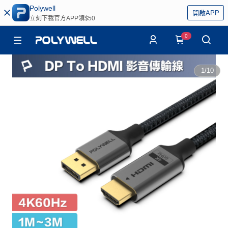
Polywell
開啟APP
立刻下載官方APP領$50
0
1
/
10