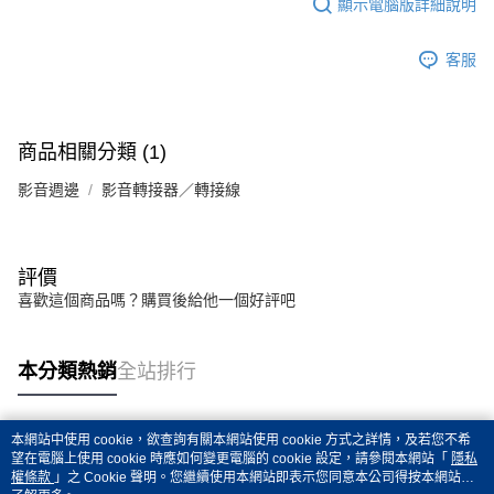
顯示電腦版詳細說明
客服
商品相關分類 (1)
影音週邊
影音轉接器／轉接線
評價
喜歡這個商品嗎？購買後給他一個好評吧
本分類熱銷
全站排行
本網站中使用 cookie，欲查詢有關本網站使用 cookie 方式之詳情，及若您不希
熱門標籤
望在電腦上使用 cookie 時應如何變更電腦的 cookie 設定，請參閱本網站「
隱私
權條款
」之 Cookie 聲明。您繼續使用本網站即表示您同意本公司得按本網站使