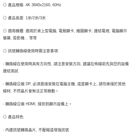
每筆NT$80，滿NT$599(含以上)免運費
◎ 產品規格: 4K 3840x2160, 60Hz
付款後7-11取貨
◎ 產品長度: 1米/2米/3米
每筆NT$80，滿NT$599(含以上)免運費
◎ 適用機種: 適用於桌上型電腦, 電競顯卡, 繪圖顯卡; 連結電視, 電腦顯示
宅配
螢幕, 投影機... 等等
每筆NT$100，滿NT$599(含以上)免運費
◎ 訊號轉換線使用時需注意事項:
- 轉換線在使用時具有方向性, 請注意安裝方向, 建議在佈線前先與您的設備
連結測試
- 轉換線公端 DP, 必須直接安裝在電腦主機, 或是顯卡上, 請勿串接於其他
線材, 不然晶片會無法正常啟動。
- 轉換線公端 HDMI, 接到到顯示設備上。
◎ 產品特色:
- 內建訊號轉換晶片, 不壓縮或增強訊號