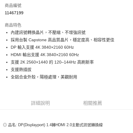
商品編號
超商取貨付款
11467199
LINE Pay
商品特色
Apple Pay
內建訊號轉換晶片，不壓縮、不增強訊號
採用台製 Capstone 高品質晶片，穩定度高、相容性更佳
街口支付
DP 輸入支援 4K 3840×2160 60Hz
悠遊付
HDMI 輸出支援 4K 3840×2160 60Hz
支援 2K 2560×1440 的 120–144Hz 高刷新率
ATM付款
支援熱插拔
全鋁合金外殼，陽極處理，美觀耐用
運送方式
全家取貨付款
每筆NT$80，滿NT$599(含以上)免運費
詳細說明
相關推薦
付款後全家取貨
每筆NT$80，滿NT$599(含以上)免運費
◎ 品名: DP(Displayport) 1.4轉HDMI 2.0主動式訊號轉換線
7-11取貨付款