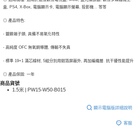
宅配
盒, PS4, X-Box, 電腦顯示卡, 電腦顯示螢幕, 投影機... 等等
每筆NT$100，滿NT$599(含以上)免運費
◎ 產品特色:
- 鍍鎳端子頭, 具備不易氧化特性
- 高純度 OFC 無氧銅導體, 傳輸不失真
- 標準 19+1 滿芯線材, 5組分別用鋁箔屏蔽外, 再加編織層. 抗干擾性能提升
◎ 產品保固: 一年
商品貨號
1.5米 | PW15-W50-B015
顯示電腦版詳細說明
客服