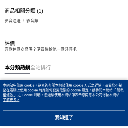
商品相關分類 (1)
影音週邊
影音線
評價
喜歡這個商品嗎？購買後給他一個好評吧
本分類熱銷
全站排行
本網站中使用 cookie，欲查詢有關本網站使用 cookie 方式之詳情，及若您不希
熱門標籤
望在電腦上使用 cookie 時應如何變更電腦的 cookie 設定，請參閱本網站「
隱私
權條款
」之 Cookie 聲明。您繼續使用本網站即表示您同意本公司得按本網站使
用條款之 Cookie 聲明使用 cookie。
了解更多 >
我知道了