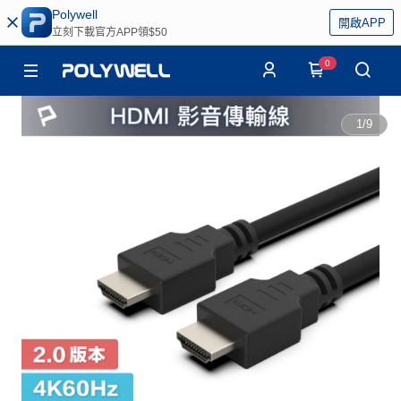
Polywell
開啟APP
立刻下載官方APP領$50
0
1
/
9