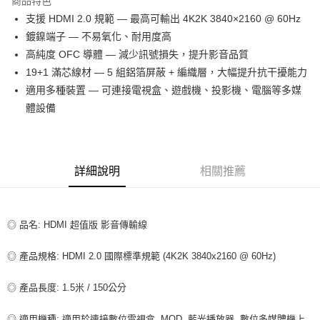
商品特色
Apple Pay
支援 HDMI 2.0 規範 — 最高可輸出 4K2K 3840×2160 @ 60Hz
鍍鎳端子 — 不易氧化、耐用度高
街口支付
高純度 OFC 導體 — 減少訊號損失，提升影音品質
悠遊付
19+1 滿芯線材 — 5 組鋁箔屏蔽 + 編織層，大幅提升抗干擾能力
適用多種裝置 — 可連接電視盒、遊戲機、投影機、電腦等多媒
ATM付款
體設備
運送方式
全家取貨付款
詳細說明
相關推薦
每筆NT$80，滿NT$599(含以上)免運費
付款後全家取貨
每筆NT$80，滿NT$599(含以上)免運費
◎ 品名: HDMI 超值版 影音傳輸線
7-11取貨付款
◎ 產品規格: HDMI 2.0 國際標準規範 (4K2K 3840x2160 @ 60Hz)
每筆NT$80，滿NT$599(含以上)免運費
◎ 產品長度: 1.5米 / 150公分
付款後7-11取貨
每筆NT$80，滿NT$599(含以上)免運費
◎ 適用機種: 適用於連接數位電視盒, MOD, 藍光播放器, 數位多媒體機上