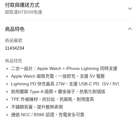
付款與運送方式
超取滿NT$599免運
付款方式
商品特色
信用卡一次付款
商品編號
超商取貨付款
11434234
LINE Pay
商品特色
Apple Pay
二合一設計：Apple Watch + iPhone Lightning 同時支援
Apple Watch 磁吸充電，一放即充，支援 5V 電壓
街口支付
Lightning PD 快充最高 27W，支援 USB‑C PD（5V / 9V）
悠遊付
耐用鍍鎳 Type‑A 插頭 + 鍍金端子，抗氧化耐插拔
TPE 外被線材，抗拉扯、抗磨耗、耐用度高
ATM付款
不鏽鋼背蓋，提升散熱表現
通過 NCC / BSMI 認證，充電安全可靠
運送方式
全家取貨付款
每筆NT$80，滿NT$599(含以上)免運費