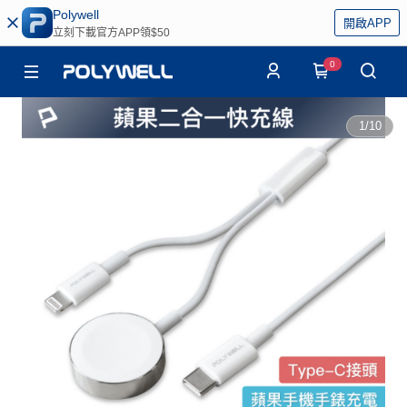
Polywell
開啟APP
立刻下載官方APP領$50
0
1
/
10