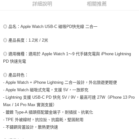
詳細說明
相關推薦
付款後全家取貨
每筆NT$80，滿NT$599(含以上)免運費
◎ 品名：Apple Watch USB-C 磁吸PD快充線 二合一
7-11取貨付款
每筆NT$80，滿NT$599(含以上)免運費
◎ 產品長度：1.2米 / 2米
付款後7-11取貨
◎ 適用機種：適用於 Apple Watch 1～9 代手錶充電與 iPhone Lightning
每筆NT$80，滿NT$599(含以上)免運費
PD 快速充電
宅配
◎ 產品特色：
每筆NT$100，滿NT$599(含以上)免運費
- Apple Watch + iPhone Lightning 二合一設計，外出旅遊更輕便
- Apple Watch 磁吸式充電，支援 5V，一放即充
- Lightning 支援 USB‑C PD 快充 5V / 9V，最高可達 27W（iPhone 13 Pro
Max / 14 Pro Max 實測支援）
- 鍍鎳 Type‑A 插頭搭配鍍金端子，耐插拔、抗氧化
- TPE 外被線材，抗拉扯、抗磨耗，堅固耐用
- 不鏽鋼背蓋設計，散熱更快速