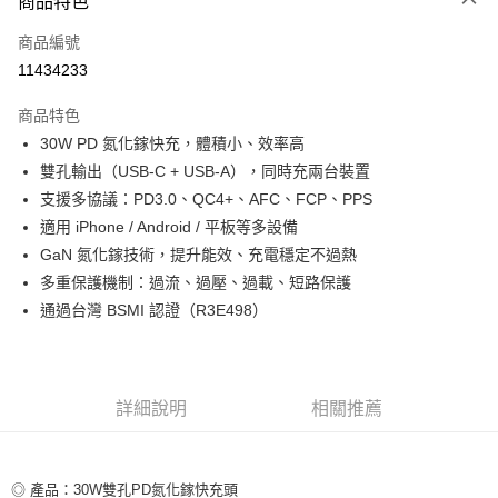
商品特色
信用卡一次付款
商品編號
超商取貨付款
11434233
LINE Pay
商品特色
Apple Pay
30W PD 氮化鎵快充，體積小、效率高
雙孔輸出（USB‑C + USB‑A），同時充兩台裝置
街口支付
支援多協議：PD3.0、QC4+、AFC、FCP、PPS
悠遊付
適用 iPhone / Android / 平板等多設備
GaN 氮化鎵技術，提升能效、充電穩定不過熱
ATM付款
多重保護機制：過流、過壓、過載、短路保護
通過台灣 BSMI 認證（R3E498）
運送方式
全家取貨付款
每筆NT$80，滿NT$599(含以上)免運費
詳細說明
相關推薦
付款後全家取貨
每筆NT$80，滿NT$599(含以上)免運費
◎ 產品：30W雙孔PD氮化鎵快充頭
7-11取貨付款