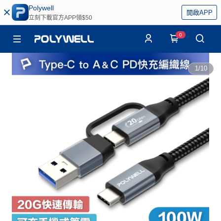
Polywell
開啟APP
立刻下載官方APP領$50
0
1
/
10