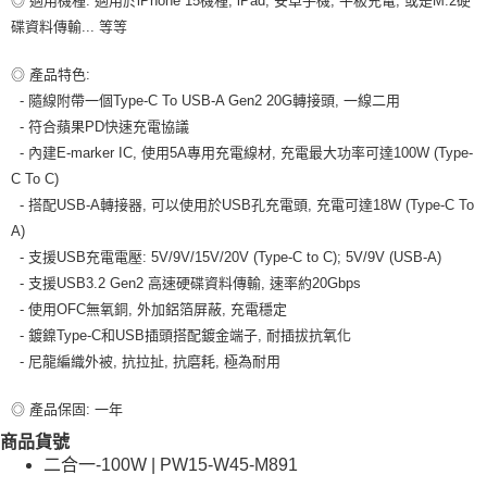
◎ 適用機種: 適用於iPhone 15機種, iPad, 安卓手機, 平板充電; 或是M.2硬
付款後7-11取貨
碟資料傳輸... 等等
每筆NT$80，滿NT$599(含以上)免運費
宅配
◎ 產品特色:
- 隨線附帶一個Type-C To USB-A Gen2 20G轉接頭, 一線二用
每筆NT$100，滿NT$599(含以上)免運費
- 符合蘋果PD快速充電協議
- 內建E-marker IC, 使用5A專用充電線材, 充電最大功率可達100W (Type-
C To C)
- 搭配USB-A轉接器, 可以使用於USB孔充電頭, 充電可達18W (Type-C To
A)
- 支援USB充電電壓: 5V/9V/15V/20V (Type-C to C); 5V/9V (USB-A)
- 支援USB3.2 Gen2 高速硬碟資料傳輸, 速率約20Gbps
- 使用OFC無氧銅, 外加鋁箔屏蔽, 充電穩定
- 鍍鎳Type-C和USB插頭搭配鍍金端子, 耐插拔抗氧化
- 尼龍編織外被, 抗拉扯, 抗磨耗, 極為耐用
◎ 產品保固: 一年
商品貨號
二合一-100W | PW15-W45-M891