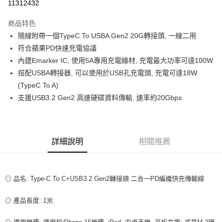
11312432
LINE Pay
商品特色
Apple Pay
隨線附帶一個TypeC To USBA Gen2 20G轉接頭, 一線二用
符合蘋果PD快速充電協議
街口支付
內建Emarker IC, 使用5A專用充電線材, 充電最大功率可達100W
悠遊付
搭配USBA轉接器, 可以使用於USB孔充電頭, 充電可達18W
(TypeC To A)
ATM付款
支援USB3.2 Gen2 高速硬碟資料傳輸, 速率約20Gbps
運送方式
全家取貨付款
詳細說明
相關推薦
每筆NT$80，滿NT$599(含以上)免運費
付款後全家取貨
每筆NT$80，滿NT$599(含以上)免運費
◎ 品名: Type-C To C+USB3.2 Gen2轉接頭 二合一PD編織快充傳輸線
7-11取貨付款
◎ 產品長度: 1米
每筆NT$80，滿NT$599(含以上)免運費