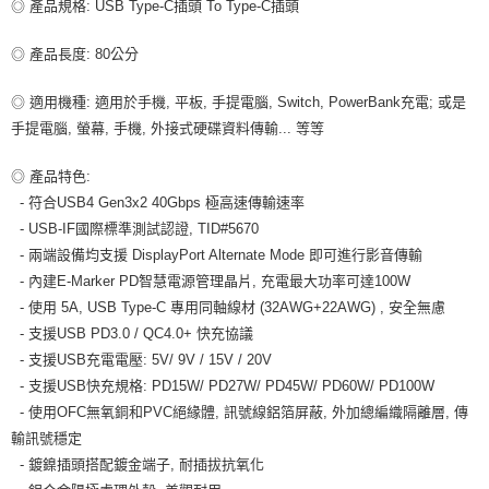
◎ 產品規格: USB Type-C插頭 To Type-C插頭
每筆NT$80，滿NT$599(含以上)免運費
宅配
◎ 產品長度: 80公分
每筆NT$100，滿NT$599(含以上)免運費
◎ 適用機種: 適用於手機, 平板, 手提電腦, Switch, PowerBank充電; 或是
手提電腦, 螢幕, 手機, 外接式硬碟資料傳輸... 等等
◎ 產品特色:
- 符合USB4 Gen3x2 40Gbps 極高速傳輸速率
- USB-IF國際標準測試認證, TID#5670
- 兩端設備均支援 DisplayPort Alternate Mode 即可進行影音傳輸
- 內建E-Marker PD智慧電源管理晶片, 充電最大功率可達100W
- 使用 5A, USB Type-C 專用同軸線材 (32AWG+22AWG) , 安全無慮
- 支援USB PD3.0 / QC4.0+ 快充協議
- 支援USB充電電壓: 5V/ 9V / 15V / 20V
- 支援USB快充規格: PD15W/ PD27W/ PD45W/ PD60W/ PD100W
- 使用OFC無氧銅和PVC絕緣體, 訊號線鋁箔屏蔽, 外加總編織隔離層, 傳
輸訊號穩定
- 鍍鎳插頭搭配鍍金端子, 耐插拔抗氧化