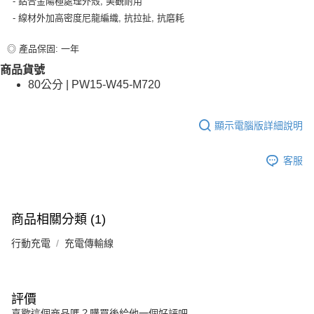
- 鋁合金陽極處理外殼, 美觀耐用
- 線材外加高密度尼龍編織, 抗拉扯, 抗磨耗
◎ 產品保固: 一年
商品貨號
80公分 | PW15-W45-M720
顯示電腦版詳細說明
客服
商品相關分類 (1)
行動充電
充電傳輸線
評價
喜歡這個商品嗎？購買後給他一個好評吧