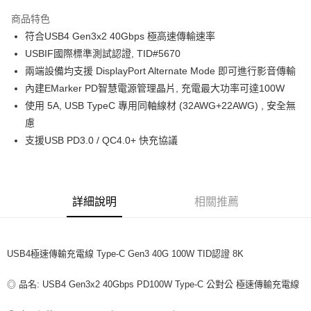
LINE Pay
商品特色
Apple Pay
符合USB4 Gen3x2 40Gbps 極高速傳輸速率
USBIF國際標準測試認證, TID#5670
街口支付
兩端設備均支援 DisplayPort Alternate Mode 即可進行影音傳輸
悠遊付
內建EMarker PD智慧電源管理晶片, 充電最大功率可達100W
使用 5A, USB TypeC 專用同軸線材 (32AWG+22AWG) , 安全無
ATM付款
慮
支援USB PD3.0 / QC4.0+ 快充協議
運送方式
全家取貨付款
每筆NT$80，滿NT$599(含以上)免運費
詳細說明
相關推薦
付款後全家取貨
每筆NT$80，滿NT$599(含以上)免運費
USB4極速傳輸充電線 Type-C Gen3 40G 100W TID認證 8K
7-11取貨付款
每筆NT$80，滿NT$599(含以上)免運費
◎ 品名: USB4 Gen3x2 40Gbps PD100W Type-C 公對公 極速傳輸充電線
付款後7-11取貨