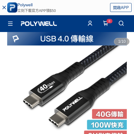
Polywell
開啟APP
立刻下載官方APP領$50
0
1
/
10