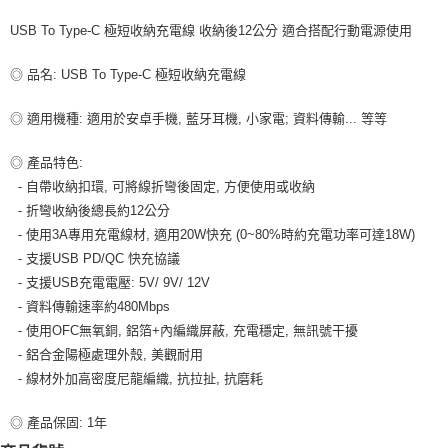
USB To Type-C 極短收納充電線 收納後12公分 適合搭配行動電源使用
7-11取貨付款
每筆NT$80，滿NT$599(含以上)免運費
◎ 品名: USB To Type-C 極短收納充電線
付款後7-11取貨
◎ 適用機種: 適用於安卓手機, 藍牙耳機, 小家電; 資料傳輸... 等等
每筆NT$80，滿NT$599(含以上)免運費
宅配
◎ 產品特色:
- 自帶收納扣環, 可將線折彎後固定, 方便使用或收納
每筆NT$100，滿NT$599(含以上)免運費
- 折彎收納後總長約12公分
- 使用3A專用充電線材, 適用20W快充 (0~80%時約充電功率可達18W)
- 支援USB PD/QC 快充協議
- 支援USB充電電壓: 5V/ 9V/ 12V
- 資料傳輸速率約480Mbps
- 使用OFC無氧銅, 鋁箔+內編織屏蔽, 充電穩定, 無訊號干擾
- 鋁合金陽極處理外殼, 美觀耐用
- 線材外加高密度尼龍編織, 抗拉扯, 抗磨耗
◎ 產品保固: 1年