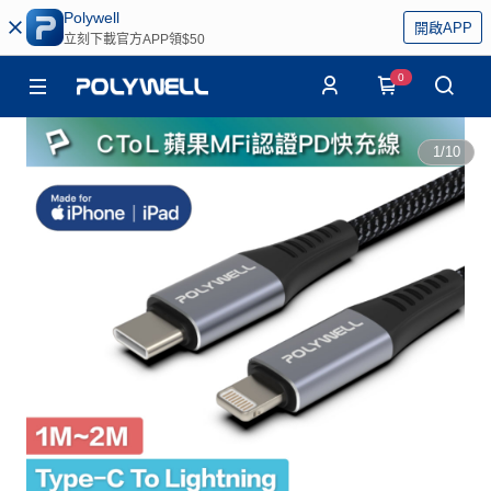
Polywell
開啟APP
立刻下載官方APP領$50
0
1
/
10