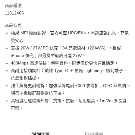
商品編號
超商取貨付款
11312406
LINE Pay
商品特色
Apple Pay
蘋果 MFi 原廠認證：官方可查 UPC/EAN，不跳錯誤訊息，充電
更安心。
街口支付
支援 20W / 27W PD 快充：3A 充電線材（22AWG），相容
悠遊付
iPhone 快充；部分機型最高可達 27W。
480Mbps 高速傳輸：傳輸資料、同步備份更快速且穩定。
ATM付款
高耐用接頭設計：鍍鎳 Type‑C ＋ 原廠 Lightning、鍍銠端子，
抗氧化耐插拔。
運送方式
強化線身更耐彎折：加強型線尾耐 5000 次彎折；OFC 無氧銅＋
全家取貨付款
鋁箔＋編織屏蔽穩定抗干擾。
每筆NT$80，滿NT$599(含以上)免運費
高密度尼龍編織外層：抗拉、抗磨、耐用度高，1m/2m 多長度
可選。
付款後全家取貨
每筆NT$80，滿NT$599(含以上)免運費
7-11取貨付款
詳細說明
相關推薦