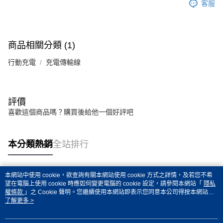
客服
商品相關分類 (1)
行動充電
充電傳輸線
評價
喜歡這個商品嗎？購買後給他一個好評吧
本分類熱銷
全站排行
本網站中使用 cookie，欲查詢有關本網站使用 cookie 方式之詳情，及若您不希
熱門標籤
望在電腦上使用 cookie 時應如何變更電腦的 cookie 設定，請參閱本網站「
隱私
權條款
」之 Cookie 聲明。您繼續使用本網站即表示您同意本公司得按本網站使
用條款之 Cookie 聲明使用 cookie。
了解更多 >