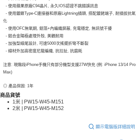
- 使用蘋果原廠C94晶片, 永久IOS認證不跳錯誤訊息
- 使用鍍鎳Type-C連接器和原廠Lightning插頭, 搭配鍍銠端子, 耐插拔抗氧
化
- 使用OFC無氧銅, 鋁箔+內編織屏蔽, 充電穩定, 無訊號干擾
- 鋁合金陽極處理外殼, 美觀耐用
- 加強型線尾設計, 可達5000次搖擺折彎不斷裂
- 線材外加高密度尼龍編織, 抗拉扯, 抗磨耗
注意: 現階段iPhone手機只有部分機型支援27W快充 (例: iPhone 13/14 Pro
Max)
◎ 產品保固: 1年
商品貨號
1米 | PW15-W45-M151
2米 | PW15-W45-M152
顯示電腦版詳細說明