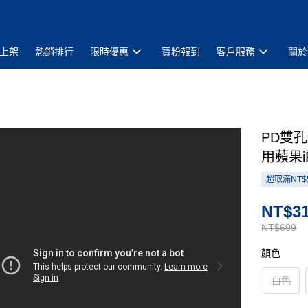
上架
熱銷排行
限時優惠
寶粉報到
客戶服務
關於
PD雙孔
用蘋果i
超取滿NT$
NT$3
NT$699
顏色
白色