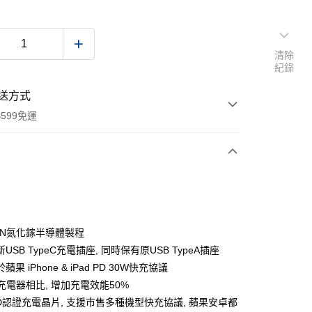
清除
紀錄
送方式
599免運
次付款
付款
aN氮化鎵半導體製程
USB TypeC充電插座, 同時保有原USB TypeA插座
果 iPhone & iPad PD 30W快充協議
充電器相比, 增加充電效能50%
ID認證充電晶片, 支援市售多種機型快充協議, 蘋果安卓都