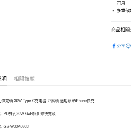
可用
ATM付款
多重保
運送方式
商品相關分
全家取貨
行動充電
每筆NT$8
分享
付款後全
每筆NT$8
7-11取貨
說明
相關推薦
每筆NT$8
付款後7-1
快充頭 30W Type-C充電器 豆腐頭 適用蘋果iPhone快充
每筆NT$8
宅配
品: PD雙孔30W GaN氮化鎵快充頭
每筆NT$1
: GS-W30A0933