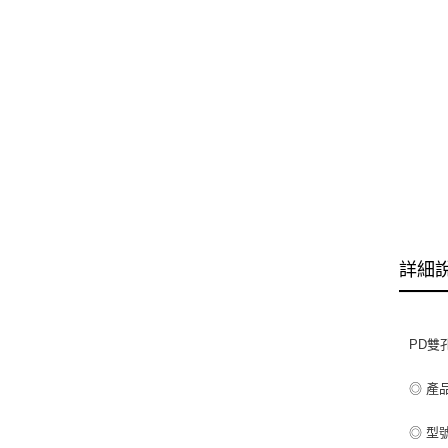
詳細
PD雙孔
◎ 產
◎ 型號