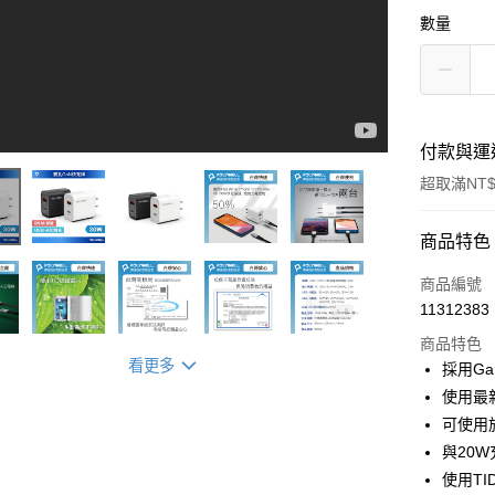
數量
付款與運
超取滿NT$
付款方式
商品特色
信用卡一
商品編號
11312383
超商取貨
商品特色
LINE Pay
看更多
採用G
使用最新
Apple Pay
可使用於蘋
街口支付
與20W
使用T
悠遊付