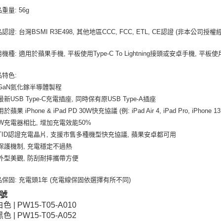
重量: 56g
認證: 台灣BSMI R3E498, 其他地區CCC, FCC, ETL, CE認證 (非本公司
機種: 適用於蘋果手機, 平板使用Type-C To Lightning接頭或安卓手機, 平板使用Ty
品特色:
用GaN氮化鎵半導體製程
最新USB Type-C充電插座, 同時保有原USB Type-A插座
於蘋果 iPhone & iPad PD 30W快充協議 (例: iPad Air 4, iPad Pro, iPhone
20W充電器相比, 增加充電效能50%
用TID認證充電晶片, 支援市售多種機型快充協議, 蘋果安卓都可用
重保護機制, 充電穩定不過熱
身外型美觀, 防刮耐摔攜帶方便
品保固: 充電頭1年 (充電線保固依選擇有所不同)
號
白色 | PW15-T05-A010
黑色 | PW15-T05-A052