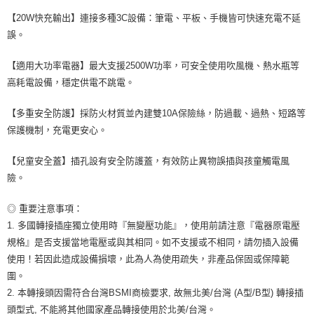
【20W快充輸出】連接多種3C設備：筆電、平板、手機皆可快速充電不延
誤。
【適用大功率電器】最大支援2500W功率，可安全使用吹風機、熱水瓶等
高耗電設備，穩定供電不跳電。
【多重安全防護】採防火材質並內建雙10A保險絲，防過載、過熱、短路等
保護機制，充電更安心。
【兒童安全蓋】插孔設有安全防護蓋，有效防止異物誤插與孩童觸電風
險。
◎ 重要注意事項：
1. 多國轉接插座獨立使用時『無變壓功能』，使用前請注意『電器原電壓
規格』是否支援當地電壓或與其相同。如不支援或不相同，請勿插入設備
使用！若因此造成設備損壞，此為人為使用疏失，非產品保固或保障範
圍。
2. 本轉接頭因需符合台灣BSMI商檢要求, 故無北美/台灣 (A型/B型) 轉接插
頭型式, 不能將其他國家產品轉接使用於北美/台灣。