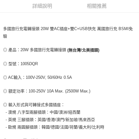
詳細說明
相關推薦
每筆NT$80，滿NT$599(含以上)免運費
付款後7-11取貨
每筆NT$80，滿NT$599(含以上)免運費
多國旅行充電轉接頭 20W 雙AC插座+雙C+USB快充 萬國旅行充 BSMI免
驗
宅配
每筆NT$100，滿NT$599(含以上)免運費
◎ 產品：20W 多國旅行充電轉接頭
(無台灣/北美插頭)
◎ 型號：1005DQR
◎ AC輸入：100V-250V, 50/60Hz 0.5A
◎ 額定功率：100-250V 10A Max. (2500W Max.)
◎ 輸入形式與可轉接式多國插座：
- 澳規 八字型兩腳插頭：中國/澳洲/紐西蘭
- 英規 三腳插頭：英國/香港/澳門/新加坡/馬來西亞
- 歐規 兩圓腳插頭：韓國/德國/法國/荷蘭/義大利/比利時