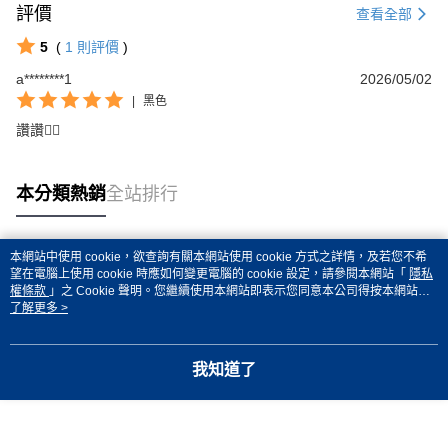
評價
查看全部
5
(
1
則評價
)
a********1
2026/05/02
|
黑色
讚讚👍🏿
本分類熱銷
全站排行
本網站中使用 cookie，欲查詢有關本網站使用 cookie 方式之詳情，及若您不希
熱門標籤
望在電腦上使用 cookie 時應如何變更電腦的 cookie 設定，請參閱本網站「
隱私
權條款
」之 Cookie 聲明。您繼續使用本網站即表示您同意本公司得按本網站使
用條款之 Cookie 聲明使用 cookie。
了解更多 >
我知道了