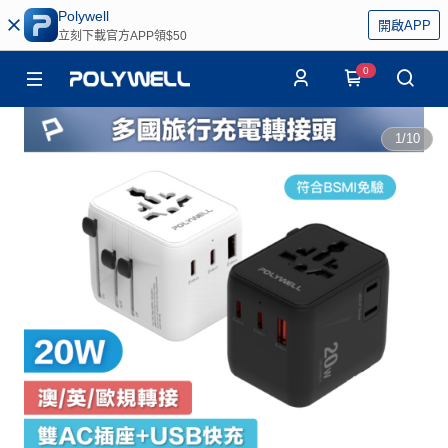
Polywell
開啟APP
立刻下載官方APP領$50
0
1
/
10