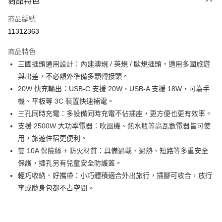
商品特色
信用卡一次付款
商品編號
超商取貨付款
11312363
LINE Pay
商品特色
Apple Pay
三國插頭通用設計：內建澳規 / 英規 / 歐規插頭，適用多國旅遊
與出差，不必額外準備多顆轉接頭。
街口支付
20W 快充輸出：USB‑C 支援 20W，USB‑A 支援 18W，可為手
悠遊付
機、平板等 3C 裝置快速補電。
三孔同時充電：多設備同時充電不佔插座，更方便也更有效率。
ATM付款
支援 2500W 大功率電器：吹風機、熱水瓶等高瓦數電器皆可使
用，旅遊住宿更便利。
運送方式
雙 10A 保險絲 + 防火材質：具備過載、過熱、短路等多重安全
全家取貨付款
保護，插孔另有兒童安全防護蓋。
每筆NT$80，滿NT$599(含以上)免運費
輕巧收納、好攜帶：小巧體積適合外出旅行，插腳可收合，放行
李或隨身包都不占空間。
付款後全家取貨
每筆NT$80，滿NT$599(含以上)免運費
7-11取貨付款