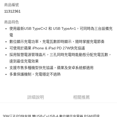
商品編號
超商取貨付款
11312361
LINE Pay
商品特色
Apple Pay
使用最新USB TypeC×2 和 USB TypeA×1，可同時為三台設備充
電
街口支付
數位顯示充電功率，充電瓦數即時顯示，隨時掌握充電節奏
悠遊付
可使用於蘋果 iPhone & iPad PD 27W快充協議
採用智慧電源管理晶片，三孔同時充電時能動態分配充電瓦數，
ATM付款
達到最佳充電效果
支援市售多種機型快充協議，蘋果及安卓系統都適用
運送方式
多重保護機制，充電穩定不過熱
全家取貨付款
每筆NT$80，滿NT$599(含以上)免運費
付款後全家取貨
詳細說明
相關推薦
每筆NT$80，滿NT$599(含以上)免運費
7-11取貨付款
30W三孔PD快充頭 雙USB-C+USB-A 數位顯示充電器 BSMI認證