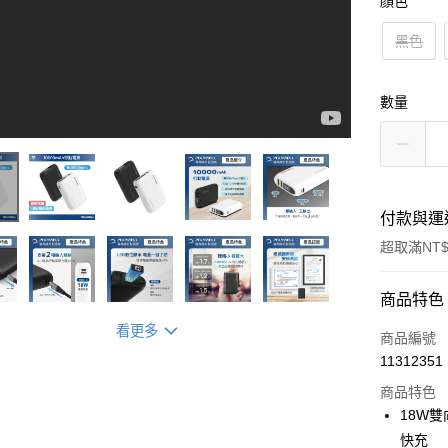
顏色
黑色
數量
付款與運
超取滿NT$
付款方式
商品特色
看更多
信用卡一
商品編號
11312351
超商取貨
商品特色
LINE Pay
18W雙
快充
Apple Pay