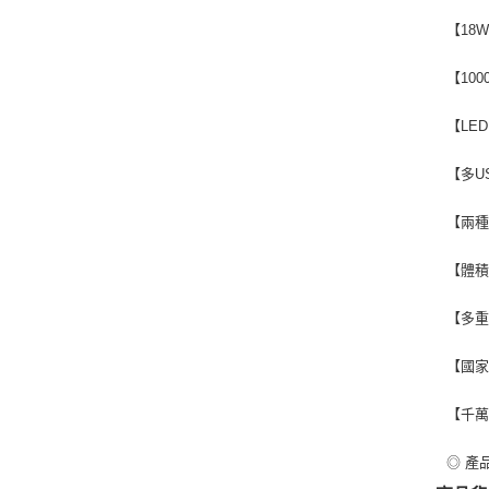
【18
【10
【LE
【多U
【兩種
【體積
【多重
【國家
【千萬
◎ 產