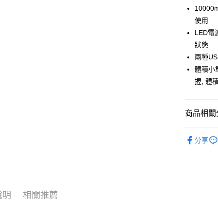
100
街口支付
使用
LED
悠遊付
狀態
ATM付款
兩種US
體積小
握, 體
運送方式
全家取貨
商品相關分
每筆NT$8
行動充電
付款後全
分享
每筆NT$8
7-11取貨
每筆NT$8
說明
相關推薦
付款後7-1
每筆NT$8