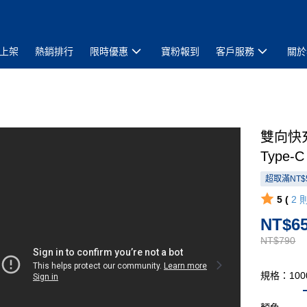
上架
熱銷排行
限時優惠
寶粉報到
客戶服務
關於
雙向快充
Type
超取滿NT$
5 (
2
NT$6
NT$790
規格：100