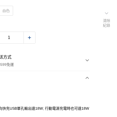
白色
清除
紀錄
送方式
599免運
次付款
付款
向快充USB單孔輸出達18W; 行動電源充電時也可達18W