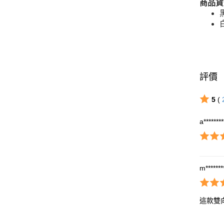
商品貨
評價
5
(
a*******
m********
這款雙