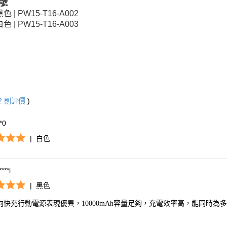
號
黑色 | PW15-T16-A002
白色 | PW15-T16-A003
2
則評價
)
**0
|
白色
***l
|
黑色
向快充行動電源表現優異，10000mAh容量足夠，充電效率高，能同時為