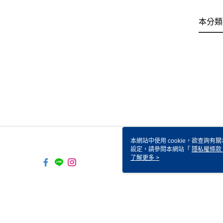
本分類
本網站中使用 cookie，欲查詢有關
設定，請參閱本網站「
隱私權條款
使用 cookie。
了解更多 >