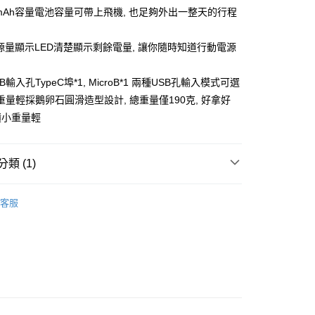
00mAh容量電池容量可帶上飛機, 也足夠外出一整天的行程
電源量顯示LED清楚顯示剩餘電量, 讓你隨時知道行動電源
B輸入孔TypeC埠*1, MicroB*1 兩種USB孔輸入模式可選
重量輕採鵝卵石圓滑造型設計, 總重量僅190克, 好拿好
積小重量輕
付款
類 (1)
0，滿NT$599(含以上)免運費
行動電源
家取貨
客服
0，滿NT$599(含以上)免運費
付款
0，滿NT$599(含以上)免運費
1取貨
0，滿NT$599(含以上)免運費