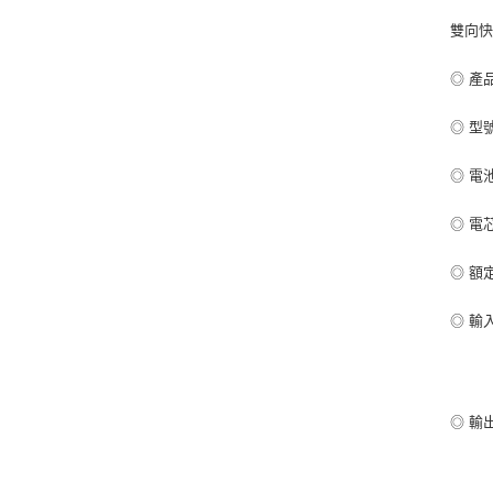
雙向快充
◎ 產品
◎ 型號
◎ 電
◎ 電芯
◎ 額定容
◎ 輸入電
Type
同時
◎ 輸出
USB
USB