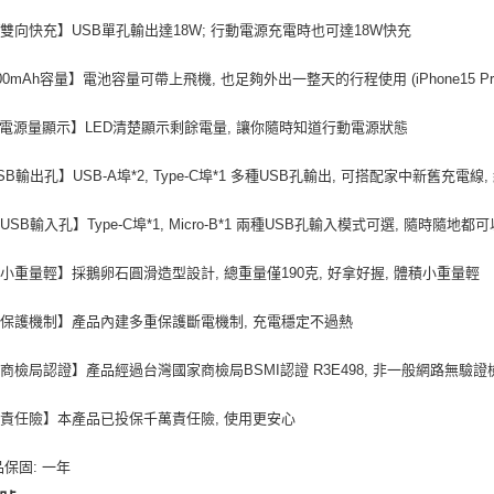
W雙向快充】USB單孔輸出達18W; 行動電源充電時也可達18W快充
000mAh容量】電池容量可帶上飛機, 也足夠外出一整天的行程使用 (iPhone15 Pr
D電源量顯示】LED清楚顯示剩餘電量, 讓你隨時知道行動電源狀態
SB輸出孔】USB-A埠*2, Type-C埠*1 多種USB孔輸出, 可搭配家中新舊充電
USB輸入孔】Type-C埠*1, Micro-B*1 兩種USB孔輸入模式可選, 隨時隨
小重量輕】採鵝卵石圓滑造型設計, 總重量僅190克, 好拿好握, 體積小重量輕
保護機制】產品內建多重保護斷電機制, 充電穩定不過熱
商檢局認證】產品經過台灣國家商檢局BSMI認證 R3E498, 非一般網路無驗證
責任險】本產品已投保千萬責任險, 使用更安心
品保固: 一年