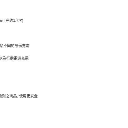
o可充約1.7次)
線, 給不同的設備充電
地都可以為行動電源充電
檢測之商品, 使用更安全