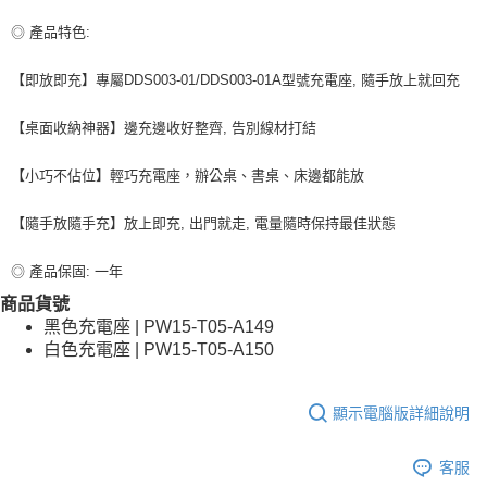
◎ 產品特色:
【即放即充】專屬DDS003-01/DDS003-01A型號充電座, 隨手放上就回充
【桌面收納神器】邊充邊收好整齊, 告別線材打結
【小巧不佔位】輕巧充電座，辦公桌、書桌、床邊都能放
【隨手放隨手充】放上即充, 出門就走, 電量隨時保持最佳狀態
◎ 產品保固: 一年
商品貨號
黑色充電座 | PW15-T05-A149
白色充電座 | PW15-T05-A150
顯示電腦版詳細說明
客服