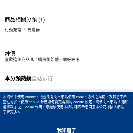
商品相關分類 (1)
行動充電
充電器
評價
喜歡這個商品嗎？購買後給他一個好評吧
本分類熱銷
全站排行
本網站中使用 cookie，欲查詢有關本網站使用 cookie 方式之詳情，及若您不希
熱門標籤
望在電腦上使用 cookie 時應如何變更電腦的 cookie 設定，請參閱本網站「
隱私
權條款
」之 Cookie 聲明。您繼續使用本網站即表示您同意本公司得按本網站使
用條款之 Cookie 聲明使用 cookie。
了解更多 >
我知道了