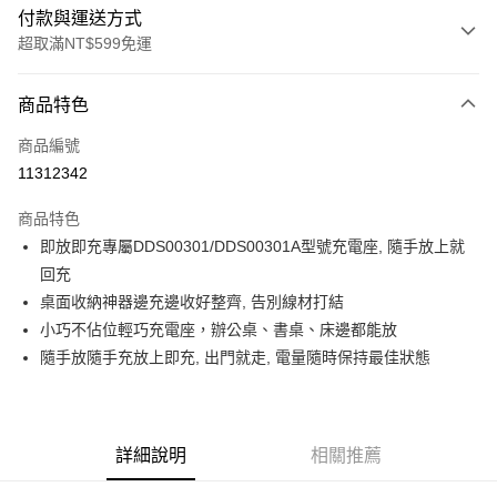
付款與運送方式
超取滿NT$599免運
付款方式
商品特色
信用卡一次付款
商品編號
超商取貨付款
11312342
LINE Pay
商品特色
Apple Pay
即放即充專屬DDS00301/DDS00301A型號充電座, 隨手放上就
回充
街口支付
桌面收納神器邊充邊收好整齊, 告別線材打結
悠遊付
小巧不佔位輕巧充電座，辦公桌、書桌、床邊都能放
隨手放隨手充放上即充, 出門就走, 電量隨時保持最佳狀態
ATM付款
運送方式
全家取貨付款
詳細說明
相關推薦
每筆NT$80，滿NT$599(含以上)免運費