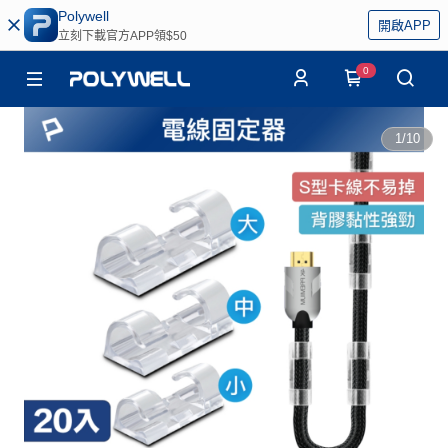
Polywell
開啟APP
立刻下載官方APP領$50
0
1
/
10