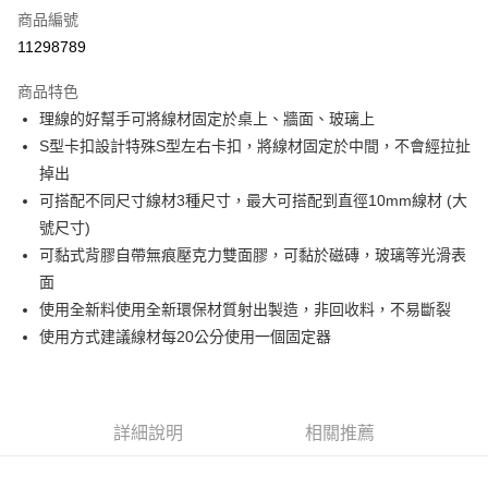
商品編號
超商取貨付款
11298789
LINE Pay
商品特色
Apple Pay
理線的好幫手可將線材固定於桌上、牆面、玻璃上
S型卡扣設計特殊S型左右卡扣，將線材固定於中間，不會經拉扯
街口支付
掉出
悠遊付
可搭配不同尺寸線材3種尺寸，最大可搭配到直徑10mm線材 (大
號尺寸)
ATM付款
可黏式背膠自帶無痕壓克力雙面膠，可黏於磁磚，玻璃等光滑表
面
運送方式
使用全新料使用全新環保材質射出製造，非回收料，不易斷裂
全家取貨付款
使用方式建議線材每20公分使用一個固定器
每筆NT$80，滿NT$599(含以上)免運費
付款後全家取貨
每筆NT$80，滿NT$599(含以上)免運費
詳細說明
相關推薦
7-11取貨付款