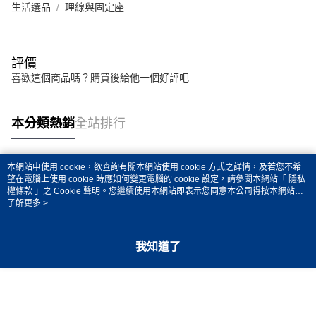
生活選品
理線與固定座
評價
喜歡這個商品嗎？購買後給他一個好評吧
本分類熱銷
全站排行
本網站中使用 cookie，欲查詢有關本網站使用 cookie 方式之詳情，及若您不希
熱門標籤
望在電腦上使用 cookie 時應如何變更電腦的 cookie 設定，請參閱本網站「
隱私
權條款
」之 Cookie 聲明。您繼續使用本網站即表示您同意本公司得按本網站使
用條款之 Cookie 聲明使用 cookie。
了解更多 >
我知道了