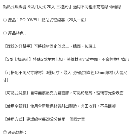
每筆NT$80，滿NT$599(含以上)免運費
黏貼式理線器 S型扣入式 20入 三種尺寸 適用不同粗細充電線 傳輸線
付款後7-11取貨
◎ 產品：POLYWELL 黏貼式理線器（20入一包）
每筆NT$80，滿NT$599(含以上)免運費
宅配
◎ 產品特色：
每筆NT$100，滿NT$599(含以上)免運費
【理線的好幫手】可將線材固定於桌上、牆面、玻璃上
【S型卡扣設計】特殊S型左右卡扣，將線材固定於中間，不會經拉扯掉出
【可搭配不同尺寸線材】3種尺寸，最大可搭配到直徑10mm線材 (大號尺
寸)
【可黏式背膠】自帶無痕壓克力雙面膠，可黏於磁磚，玻璃等光滑表面
【使用全新料】使用全新環保材質射出製造，非回收料，不易斷裂
【使用方式】建議線材每20公分使用一個固定器
◎ 產品規格：