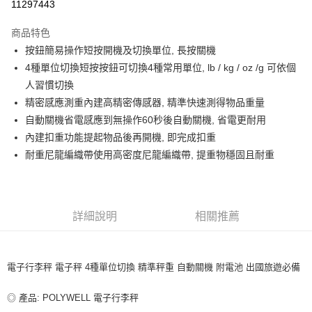
11297443
LINE Pay
商品特色
Apple Pay
按鈕簡易操作短按開機及切換單位, 長按關機
4種單位切換短按按鈕可切換4種常用單位, lb / kg / oz /g 可依個
街口支付
人習慣切換
悠遊付
精密感應測重內建高精密傳感器, 精準快速測得物品重量
自動關機省電感應到無操作60秒後自動關機, 省電更耐用
ATM付款
內建扣重功能提起物品後再開機, 即完成扣重
耐重尼龍編織帶使用高密度尼龍編織帶, 提重物穩固且耐重
運送方式
全家取貨付款
每筆NT$80，滿NT$599(含以上)免運費
詳細說明
相關推薦
付款後全家取貨
每筆NT$80，滿NT$599(含以上)免運費
電子行李秤 電子秤 4種單位切換 精準秤重 自動關機 附電池 出國旅遊必備
7-11取貨付款
每筆NT$80，滿NT$599(含以上)免運費
◎ 產品: POLYWELL 電子行李秤