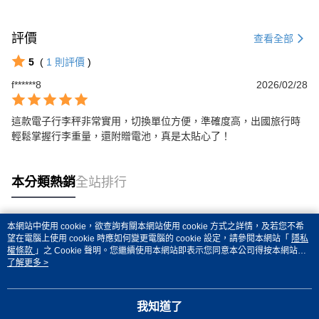
評價
查看全部
5
(
1
則評價
)
f******8
2026/02/28
這款電子行李秤非常實用，切換單位方便，準確度高，出國旅行時
輕鬆掌握行李重量，還附贈電池，真是太貼心了！
本分類熱銷
全站排行
本網站中使用 cookie，欲查詢有關本網站使用 cookie 方式之詳情，及若您不希
熱門標籤
望在電腦上使用 cookie 時應如何變更電腦的 cookie 設定，請參閱本網站「
隱私
權條款
」之 Cookie 聲明。您繼續使用本網站即表示您同意本公司得按本網站使
用條款之 Cookie 聲明使用 cookie。
了解更多 >
我知道了