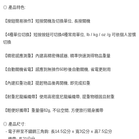
付款後7-11取貨
◎ 產品特色:
每筆NT$80，滿NT$599(含以上)免運費
【按鈕簡易操作】短按開機及切換單位, 長按關機
宅配
每筆NT$100，滿NT$599(含以上)免運費
【4種單位切換】短按按鈕可切換4種常用單位, lb / kg / oz /g 可依個人習慣
切換
【精密感應測重】內建高精密傳感器, 精準快速測得物品重量
【自動關機省電】感應到無操作60秒後自動關機, 省電更耐用
【內建扣重功能】提起物品後再開機, 即完成扣重
【耐重尼龍編織帶】使用高密度尼龍編織帶, 提重物穩固且耐重
【輕便好攜帶】重量僅82g, 不佔空間, 方便旅行隨身攜帶
◎ 產品尺寸:
- 電子秤至不鏽鋼三角鉤: 長14.5公分 x 寬3公分 x 高7.5公分
- 織帶: 長21公分